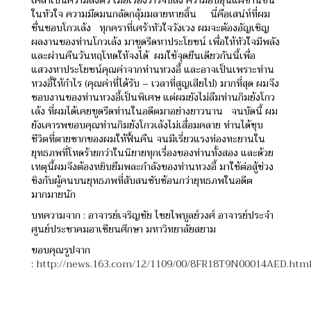
เคล้าเป็นความลงตัว
เมื่อเรื่องราวจบลง ความอบอุ่นแผ่ซ่านขึ้น
ในหัวใจ ความมืดมนกลัดกลุ้มมลายหายสิ้น
นี่คือเสน่ห์ที่ผม
ชื่นชอบโกวเล้ง
ทุกคราที่เศร้าหัวใจวังเวง ผมจะต้องอัญเชิญ
ผลงานของท่านโกวเล้ง มาขูดรีดหาประโยชน์ เพื่อให้หัวใจมีพลัง
และผ่านคืนวันหฤโหดให้จงได้
ผมใช้จุดยืนเดียวกันนี้เพื่อ
แสวงหาประโยชน์คุณค่าจากท่านหวงอี้ และอาจเป็นเพราะท่าน
หวงอี้ให้กำไร (คุณค่าที่ได้รับ – เวลาที่สูญเสียไป) มากที่สุด ผมจึง
ชอบงานของท่านหวงอี้เป็นพิเศษ
แต่ผมยังไม่ลืมท่านกิมย้งโกว
เล้ง ที่ผมได้เคยขูดรีดท่านในอดีตมาอย่างยาวนาน
จนบัดนี้ ผม
ยังเคารพขอบคุณท่านกิมย้งโกวเล้งไม่เสื่อมคลาย ท่านได้ชุบ
ชีวิตที่ตายซากของผมให้ฟื้นคืน จนมีเรี่ยวแรงท่องทะยานใน
ยุทธภพที่โหดร้ายกว่าในนิยายทุกเรื่องของท่านทั้งสอง และด้วย
เหตุนี้ผมจึงต้องหยิบยืมพละกำลังของท่านหวงอี้ มาใช้ต่อสู้ช่วง
ชิงกับผู้คนบนยุทธภพที่สับสนซับซ้อนกว่ายุทธภพในอดีต
มากมายนัก
บทความจาก : อาจารย์เจริญชัย ไชยไพบูลย์วงศ์
อาจารย์ประจำ
ศูนย์ประชาคมอาเซียนศึกษา มหาวิทยาลัยสยาม
ขอบคุณรูปจาก
:
http://news.163.com/12/1109/00/8FR18T9N00014AED.htm