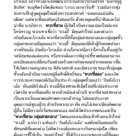
โกวเล้ง) ไม่ว่าหวงอี้จะมีพัฒนาการจนสามารถรังสรรค์ “มังกรคู่สู้
สิบทิศ” ทะลุขีดจำกัดเดิมของ “เจาะเวลาหาจิ๋นซี” รวมถึงการพุ่ง
ทะยานฟ้าสู่จุดสูงสุดใหม่ด้วยการเสกสรรค์ “จอมคนแผ่นดิน
เดือด” แต่พวกที่สองยังคงไม่ยอมรับ ด้วยเหตุผลที่น่าฟังและไม่
น่าฟัง นานัปการ
พวกที่สาม
ผู้เปิดใจรับความแปลกใหม่แบบ
ใคร่ครวญ พวกเขาเชื่อว่า “หวงอี้” มีคุณค่าใหม่ แตกต่างจา
กกิมย้งและโกวเล้ง พวกที่สามนี้มีทั้งกลุ่มสายกลางและกลุ่มสุดขั้ว
กลุ่มสายกลางมีมุมมองว่า “หวงอี้” มีคุณสมบัติท้าสู้กับยอดปรมา
จารย์กิมเล้ง (กิมย้ง+โกวเล้ง) ส่วนใครเหนือกว่าใครนั้นขึ้นอยู่กับ
รสนิยมของแต่ละคน หรือหากต้องการพิสูจน์ชี้ขาดย่อมสามารถ
ถกเถียงแลกเปลี่ยนกันอย่างสร้างสรรค์พอหอมปากหอมคอ เพื่อ
ให้เกิดความสนุกสนาน สีสันรสชาติ และมิตรภาพ
ขณะที่กลุ่มสุด
ขั้วกลับกล้าบังอาจลบหลู่สิ่งศักดิ์สิทธิ์ของ
“พวกที่สอง”
และเกิด
การปะทะคารมตบตีกันเป็นประจำ กลุ่มสุดขั้วมองว่า “กิมย้งโกว
เล้ง” พ้นสมัยไปแล้ว หวงอี้คือเพชรแท้เม็ดใหม่ที่เปล่งประกาย
เจิดจรัส พวกที่สองคือ พวกล้าหลังเต่าล้านปี พวกที่สามสายกลาง
เป็นพวกเริ่มฉลาดแต่ขาดความกล้าหาญ ไม่ยอมประกาศ
อุดมการณ์ชูธงสู้รบ สำหรับพวกแรก คือ คนโง่เขลาเพียงคิดตาม
ผู้อื่น ไม่มีความริเริ่มของตนเอง
ผมได้จัดประเภทตนเองเป็น
“พวกที่สาม กลุ่มสายกลาง”
โดยแอบเอนเอียงเข้าข้างคนรักใหม่
“หวงอี้” มากกว่า แฟนเก่า “กิมย้งโกวเล้ง” แต่ยังพร้อมยอมรับ
ทัศนคติที่แตกต่าง ไม่คิดว่าจะต้องทะเลาะกับคนกลุ่มใด เพียง
ต้องการชี้ให้เห็น “คุณค่าใหม่” ที่ได้รับจากงานของหวงอี้ที่แตก