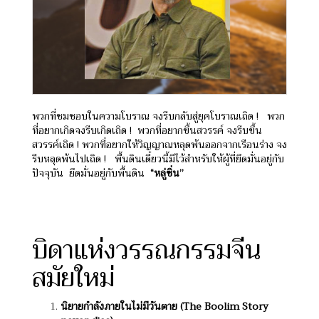
พวกที่ชมชอบในความโบราณ จงรีบกลับสู่ยุคโบราณเถิด !
พวก
ที่อยากเกิดจงรีบเกิดเถิด !
พวกที่อยากขึ้นสวรรค์ จงรีบขึ้น
สวรรค์เถิด !
พวกที่อยากให้วิญญาณหลุดพ้นออกจากเรือนร่าง จง
รีบหลุดพ้นไปเถิด !
พื้นดินเดี๋ยวนี้มีไว้สำหรับให้ผู้ที่ยึดมั่นอยู่กับ
ปัจจุบัน
ยึดมั่นอยู่กับพื้นดิน
“หลู่ซิ่น”
บิดาแห่งวรรณกรรมจีน
สมัยใหม่
นิยายกำลังภายในไม่มีวันตาย (The Boolim Story