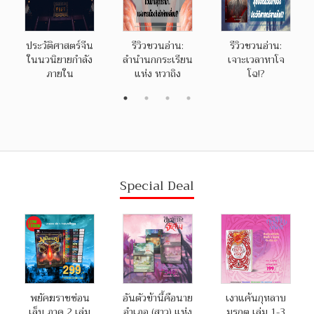
ประวัติศาสตร์จีน
รีวิวชวนอ่าน:
รีวิวชวนอ่าน:
ในนวนิยายกำลัง
ลำนำนกกระเรียน
เจาะเวลาหาโจ
ภายใน
แห่ง หวาถิง
โฉ!?
Special Deal
พยัคฆราชซ่อน
อันตัวข้านี้คือนาย
เงาแค้นกุหลาบ
เล็บ ภาค 2 เล่ม
อำเภอ (สาว) แห่ง
มรกต เล่ม 1-3