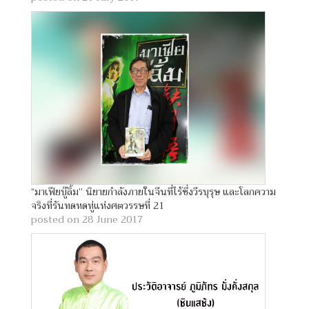
“มาเฟียบู๊ลิ้ม” นิยายกำลังภายในจีนที่ไร้ซึ่งวีรบุรุษ และโลกความ
จริงที่รันทดหดหู่แห่งศตวรรษที่ 21
posted on 28 June 2017