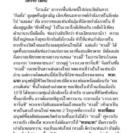
never dies)
“โกวเล้ง” ลาจากพื้นพิภพนี้ไปก่อนวัยอันควร
“กิมย้ง” สูงสุดคืนสู่สามัญ เลิกเขียนมหากาพย์กำลังภายในอีกต่อ
ไป
“ลงแดง” คือ อาการของแฟนพันธุ์แท้นิยายกำลังภายใน ที่
ต้องสูญเสีย “ยักษ์ใหญ่” ไปในเวลาใกล้เคียงกัน เหลือไว้เพียง
ตำนานระบือลือลั่น
ช่องว่างสิบปีกว่า ช่างเงียบเหงานัก !
ความ
ยิ่งใหญ่ของเจ้ายุทธจักรกิมย้งโกวเล้ง ทำให้แฟนกำลังภายใน
ยากที่จะเปิดใจยอมรับจอมยุทธ์คนใหม่ได้
แต่แล้ว “หวงอี้” ได้
ผุดขึ้นมาถมเติมช่องว่างแห่งกาลเวลาที่แสนเดียวดาย
มิต้องเอ่ย
ถึงความเพียรพยายามยาวนานของ “หวงอี้” ในการเจียระไนผล
งานจาก “เทพทลายนภา” บรรลุสู่ “เจาะเวลาหาจิ๋นซี” จึงสร้างชื่อ
“หวงอี้” กลายเป็นดาวเด่นดวงใหม่ ทดแทนที่ว่างในใจแฟนนัก
อ่าน
แต่ความโดดเด่นนี้ยังเป็นที่กังขาของใครหลายคน
พวก
แรก
มนุษย์ผู้มีชีวิตเรียบง่ายเปลี่ยวเหงาย่อมพร้อมต้อนรับ “ผล
งานดีเด่น” ชิ้นใหม่อย่างง่ายดาย ขอเพียงในหัวใจแห้งแล้งนับ
10 ปี ได้พบความชุ่มฉ่ำอีกสักครั้ง
สำหรับ บางคนที่ชีวิตซับซ้อน
ขึ้นมาอีกขั้น อาจต้องรอพิสูจน์ใจยาวนาน จวบจนถึง “เจาะเวลา
หาจิ๋นซี” พวกเขาจึงยินยอมพร้อมใจยอมรับ “หวงอี้” เข้ามาเป็น
ชายในดวงใจคนใหม่ ชดเชย 2 วีรบุรษที่ลาจากไป
พวกที่สอง
มนุษย์ขี้สงสัยย่อมอดเกิดคำถามขึ้นมาไม่ได้ว่า “หวงอี้” คู่ควรกับ
ความรัก เพียงใด พวกเขาไม่ต้องการให้
“พวกแรก”
ลืมความรัก
เก่าอันหอมหวาน จนเห็นแฟนใหม่ (หวงอี้) ดีกว่าแฟนเก่า (กิมย้ง