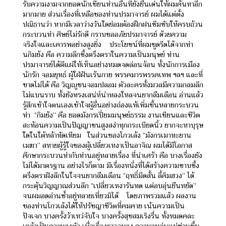
รับความงามจากยอดนักเขียนท่านอื่นที่ยังยืนเด่นให้ผมค้นหาอีก
มากมาย ส่วนเรื่องที่เหลือของท่านปรมาจารย์ ผมได้แต่ตั้ง
ปณิธานว่า หากมีเวลาว่างวันใดย่อมต้องฝึกฝนซึมซับให้ครบถ้วน
กระบวนท่า
ศิษย์ไม่รักดี กราบขออภัยปรมาจารย์ ด้วยความ
จริงใจและเคารพอย่างสูงยิ่ง
ประโยชน์ที่ผมขูดรีดได้จากท่า
นกิมย้ง คือ ความลึกซึ้งตรึงตราในความเป็นมนุษย์ ท่าน
ปรมาจารย์ได้ตีแผ่ให้เห็นอย่างหมดจดล่อนจ้อน ทั้งนักการเมือง
นักรัก จอมยุทธ์ ผู้ใฝ่ฝันเร้นกาย พรรคมารพรรคเทพ ฯลฯ และที่
ขาดไม่ได้ คือ วิญญูชนจอมปลอม ตัวละครทั้งมวลมีความกลมลึก
ไม่แบนราบ ทั้งยังทรงเสน่ห์น่าหลงใหลจนยากลืมเลือน อ่านแล้ว
รู้สึกเข้าใจตนเองเข้าใจผู้อื่นอย่างถ่องแท้เพิ่มขึ้นหลายกระบวน
ท่า
“กิมย้ง” คือ ยอดมังกรเปี่ยมมนุษย์ธรรม งานเขียนและชีวิต
สะท้อนความเป็นปัญญาชนสูงสง่าทุกกระเบียดนิ้ว ยากจะหาบุรุษ
ใดในใต้หล้าทัดเทียม
ในส่วนของโกวเล้ง “มังกรเมาทะยาน
เมฆา” สหายผู้รู้ใจของผู้เปลี่ยวเหงาเป็นอาจิณ ผมได้มีโอกาส
ศึกษากระบวนท่ากับท่านอยู่หลายเรื่อง ที่น่าเศร้า คือ บางเรื่องยัง
ไม่ได้มาตรฐาน อย่างไรก็ตาม มีเรื่องหนึ่งที่ได้สร้างความซาบซึ้ง
ตรึงตราฝังลึกในใจจนยากลืมเลือน
“ฤทธิ์มีดสั้น ลี้คิมฮวง” ได้
กระตุ้นวิญญาณส่วนลึก “เปลี่ยวเหงารันทด แต่อบอุ่นยืนหยัด”
จนผมอดอ่านซ้ำอยู่หลายเที่ยวมิได้
โดยภาพรวมแล้ว ผลงาน
ของท่านโกวเล้งได้ให้ปรัชญาชีวิตที่คมคาย เน้นความเป็น
ปัจเจก บางครั้งว้าเหว่จับใจ บางครั้งสุขสมเริงรื่น ทั้งหมดคละ