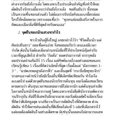
ต่างจากกิมย้งโกวเล้ง โดยเฉพาะในประเด็นสำคัญซึ่งทำให้ผม
ตัดสินใจรักหวงอี้มากกว่ากิมย้งโกวเล้ง
ขอยืนยันว่า ทั้งหมด
เป็นความชื่นชอบส่วนตัว ไม่ต้องการบีบบังคับและเกลี้ยกล่อม
ใครให้คล้อยตาม เพราะผมเชื่อว่า
“ทุกคนย่อมมีเสรีภาพในการ
คิดและเลือกสิ่งที่ดีที่สุดสำหรับตนเอง”
จุดยืนของนักแสวงหากำไร
ชาวโรมันผู้ยิ่งใหญ่ เคยกล่าวไว้ว่า “ชีวิตสั้นนัก แต่
ศิลปะยืนยาว” ผมเชื่อคนง่าย จึงขอยอมรับว่า ตนเองมีเวลา
จำกัด ดังนั้นจึงต้องเลือกอ่านหนังสือที่ให้ประโยชน์คุ้มค่ากับ
เวลาที่สูญเสียไป
สำหรับ “กิมย้ง” ยอดปรมาจารย์ บรรจุพลัง
ลมปราณผ่านคัมภีร์ 15 เรื่อง แต่ศิษย์แกมโกงอย่างผมขอแอบ
เรียนรู้เพียง 5 เรื่องที่คิดว่าเลิศล้ำที่สุด เริ่มตั้งแต่ “มังกรหยก 1-
3 “ , “แปดเทพอสูรมังกรฟ้า” และสิ้นสุดที่ “กระบี่เย้ยยุทธจักร”
บางคนอาจตำหนิว่ายังมีเรื่องอื่นที่ดีเลิศทัดเทียมกัน ทำไมจึง
ละเลยไป แต่ด้วยจุดยืนของนักบริหารต้นทุน ผมจึงต้องขอเรียน
ตามตรงว่า ต้นทุนเวลาของผมอาจมีไม่มากนัก แต่ต้นทุนค่าเสีย
โอกาสนั้นหนักโขเอาการอยู่ โดยเฉพาะหนังสือดีนับจากอดีตจวบ
จนปัจจุบัน ยังมีให้เสพรับอีกมากมาย ผมจึงต้องตัดใจเลือกเรื่อง
ที่คิดว่าดีเลิศสูงสุด บางทีอาจเป็นการตัดสินใจที่ผิดพลาด ด่วน
ตัดสิน ทำให้ตกหล่นเล่มอื่นที่ดีเยี่ยมไม่แพ้ 5 เล่มที่เลือกสรรไว้
แต่ผมต้องตัดสินใจอย่างเด็ดขาด มิเช่นนั้นผมคงไม่สามารถเสพ