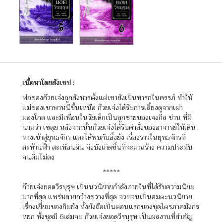
เนื้อหาโดยสังเขป :
พ่อของก๊วยเจ๋งถูกสังหารตั้งแต่เขายังเป็นทารกในครรภ์ ทำให้
แม่ของเขาพาหนีขึ้นเหนือ ก๊วยเจ๋งได้รับการเลี้ยงดูจากเผ่า
มองโกล และมีเพื่อนในวัยเด็กเป็นลูกชายของเจงกีส ข่าน ที่มี
นามว่า เซลุย หลังจากนั้นก๊วยเจ๋งได้รับคำสั่งของอาจารย์ให้เดิน
ทางเข้าสู่ยุทธจักร และได้พบกับอึ้งย้ง เรื่องราวในยุทธจักรที่
สะท้านฟ้า สะเทือนดิน จึงบังเกิดขึ้นที่จะมาสร้าง ความประทับ
จนลืมไม่ลง
*****
ก๊วยเจ๋งยอดวีรบุรุษ เป็นนวนิยายกำลังภายในที่ได้รับความนิยม
มากที่สุด แพร่หลายกว้างขวางที่สุด จวบจนเป็นอมตะนวนิยาย
เรื่องเยี่ยมของกิมย้ง ทั้งยังถือเป็นตอนแรกของชุดไตรภาคมังกร
หยก ทั้งชุดมี 6เล่มจบ ก๊วยเจ๋งยอดวีรบุรุษ เป็นผลงานที่สำคัญ