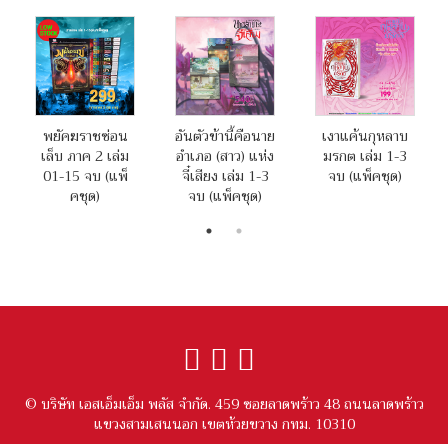
พยัคฆราชซ่อน
อันตัวข้านี้คือนาย
เงาแค้นกุหลาบ
เล็บ ภาค 2 เล่ม
อำเภอ (สาว) แห่ง
มรกต เล่ม 1-3
01-15 จบ (แพ็
จี๋เสียง เล่ม 1-3
จบ (แพ็คชุด)
คชุด)
จบ (แพ็คชุด)
© บริษัท เอสเอ็มเอ็ม พลัส จำกัด. 459 ซอยลาดพร้าว 48 ถนนลาดพร้าว
แขวงสามเสนนอก เขตห้วยขวาง กทม. 10310