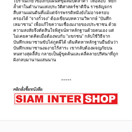
โบราณเกี่ยวข้องกับแผนที่ขุมสมบัติล้ำค่า "เหอสื้อปี้" หยก
ล้ำค่าในตำนานแห่งประวัติศาสตร์ชาติจีน ราชลัญจกร
สืบสานแผ่นดินที่แม้แต่จักรพรรดิหมิงยังไม่อาจครอบ
ครองได้ "จางกั๋วจง" ต้องเขียนบทความวิพากษ์ "บันทึก
เหมาซาน" เพื่อแก้ไขความเชื่องมงายของประชาชน ด้วย
ความสงสัยจึงตัดสินใจพิสูจน์หาหลักฐานด้วยตนเอง แต่
ไม่เคยคาดคิดเมื่อต้องพบกับ "แขกชน" กลับใช้วิธีจาก
บันทึกเหมาซานขับไล่ภูตผีได้ เดิมคิดหาหลักฐานยืนยันว่า
บันทึกเหมาซานงมงายไร้สาระ เขากลับต้องผจญภัยบน
หนทางสุดลี้ลับ กลายเป็นผู้ขุดค้นและคลี่คลายปริศนาที่ถูก
ฝังกลบมานานแสนนาน
*****
คลิกสั่งซื้อหนังสือ