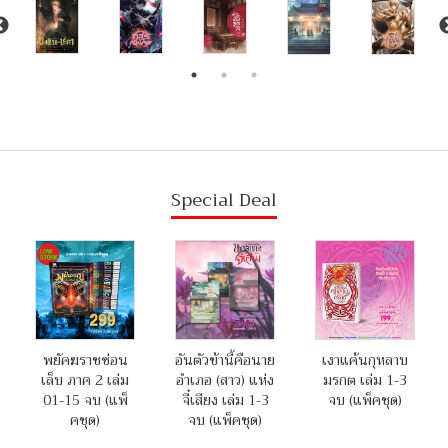
Special Deal
พยัคฆราชซ่อน
อันตัวข้านี้คือนาย
เงาแค้นกุหลาบ
เล็บ ภาค 2 เล่ม
อำเภอ (สาว) แห่ง
มรกต เล่ม 1-3
01-15 จบ (แพ็
จี๋เสียง เล่ม 1-3
จบ (แพ็คชุด)
คชุด)
จบ (แพ็คชุด)