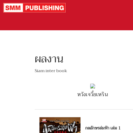
ผลงาน
Siam inter book
หวังเจวี๋ยเหริน
กลอักษรล่มฟ้า เล่ม 1