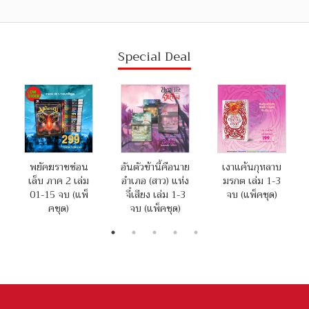
Special Deal
พยัคฆราชซ่อน
อันตัวข้านี้คือนาย
เงาแค้นกุหลาบ
เล็บ ภาค 2 เล่ม
อำเภอ (สาว) แห่ง
มรกต เล่ม 1-3
01-15 จบ (แพ็
จี๋เสียง เล่ม 1-3
จบ (แพ็คชุด)
คชุด)
จบ (แพ็คชุด)