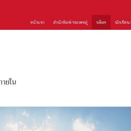
หน้าแรก
สำนักพิมพ์/หมวดหมู่
บล็อค
นักเขียน
งภายใน