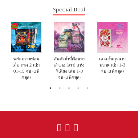
Special Deal
พยัคฆราชซ่อน
อันตัวข้านี้คือนาย
เงาแค้นกุหลาบ
เล็บ ภาค 2 เล่ม
อำเภอ (สาว) แห่ง
มรกต เล่ม 1-3
01-15 จบ (แพ็
จี๋เสียง เล่ม 1-3
จบ (แพ็คชุด)
คชุด)
จบ (แพ็คชุด)