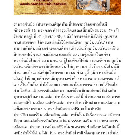
ราชวงศ์หมิง เป็นราชวงศ์สุดท้ายที่ปกครองโดยชาวฮั่นมี
จักรพรรดิ 16 พระองค์ ดำรงรุ่งเรืองและเสื่อมโทรมรวม 276 ปี
รัชศกหงอู่ปีที่ 31 (ค.ศ.1398) หลังจักรพรรดิหมิงไท่จู่ (จูหยวน
จาง) สวรรคต ได้ทรงแต่งตั้งให้พระนัดดา ‘จูอวิ่นเหวิน’ เป็น
ทายาทสืบสันตติวงศ์ พระองค์ทรงเล็งเห็นว่าจูอวิ่นเหวินจะต้อง
สืบทอดปณิธานของตัวเอง และสร้างความรุ่งเรืองให้แก่รา
ชวงศ์หมิงได้อย่างแน่นอน หารู้ไม่เพียงปีที่สองของรัชกาล จูอวิ่น
เหวิน หรือจักรพรรดิเจี้ยนเหวิน ได้ถูกท่านอาตัวร้าย หนึ่งในผู้มี
อำนาจแข็งแกร่งที่สุดในบรรดาหวางอย่าง จูตี้ (จักรพรรดิหมิง
เฉิงจู่) ใช้กลยุทธ์การขจัดขุนนางชั่วข้างพระวรกายของพระองค์
เองเป็นข้ออ้าง ทำให้ตลอดระยะเวลาในการครองราชย์เปี่ยมไป
ด้วยโลหิต...จักรพรรดิแต่ละพระองค์ล้วนมีเอกลักษณ์ที่ต่างกัน
ขุนนางผู้เรืองนามแต่ละท่านในราชวงศ์นี้ ล้วนเคยแบกรับภาระ
ของชาติบ้านเมือง แม่ทัพแต่ละท่าน ล้วนเป็นตัวแทนแห่งความ
แข็งแกร่งทระนง ราชวงศ์หมิงหากเปรียบเป็นบันทึก
ประวัติศาสตร์จีน เมื่อพลิกดูแต่ละหน้าล้วนมีเรื่องราวและนิทาน
ที่สุดยอดแฝงด้วยรหัสลับทางวัฒนธรรมของจีน ตรรกะทางการ
เมืองและประสบการณ์ของชีวิตโดยเฉพาะอย่างยิ่งหนังสือเล่มนี้
จะยิ่งทำให้ผู้อ่านรู้จักกับราชวงศ์หมิงใหม่! ทั้งสนุกสนาน เต็มไป