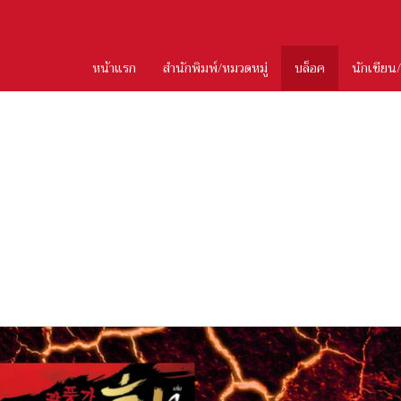
หน้าแรก
สำนักพิมพ์/หมวดหมู่
บล็อค
นักเขียน