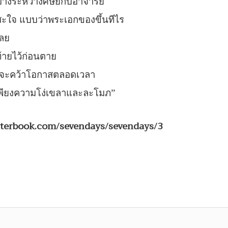
ๆบ้างระหว่างศิษย์กับอาจารย์
ะใจ แบบว่าพระเอกของขึ้นทีไร
เลย
้ายไว้ก่อนตาย
อมจะคว้าโอกาสตลอดเวลา
็นเพียงความโง่เขลาและละโมภ”
nterbook.com/sevendays/sevendays/3