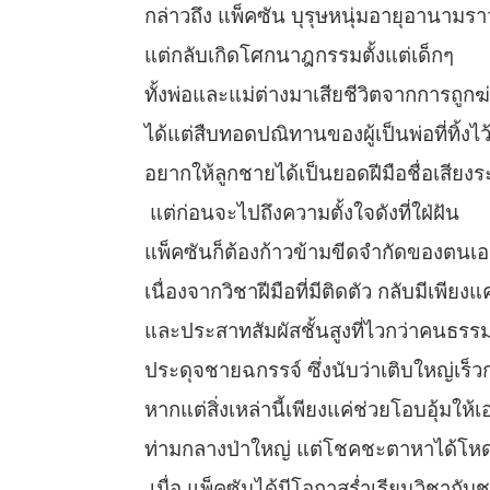
กล่าวถึง แพ็คซัน บุรุษหนุ่มอายุอานามรา
แต่กลับเกิดโศกนาฎกรรมตั้งแต่เด็กๆ
ทั้งพ่อและแม่ต่างมาเสียชีวิตจากการถูกฆ
ได้แต่สืบทอดปณิทานของผู้เป็นพ่อที่ทิ้งไ
อยากให้ลูกชายได้เป็นยอดฝีมือชื่อเสียง
แต่ก่อนจะไปถึงความตั้งใจดังที่ใฝ่ฝัน
แพ็คซันก็ต้องก้าวข้ามขีดจำกัดของตนเอง
เนื่องจากวิชาฝีมือที่มีติดตัว กลับมีเพียงแ
และประสาทสัมผัสชั้นสูงที่ไวกว่าคนธรร
ประดุจชายฉกรรจ์ ซึ่งนับว่าเติบใหญ่เร็ว
หากแต่สิ่งเหล่านี้เพียงแค่ช่วยโอบอุ้มให
ท่ามกลางป่าใหญ่ แต่โชคชะตาหาได้โหด
เมื่อ แพ็คซันได้มีโอกาสร่ำเรียนวิชากั