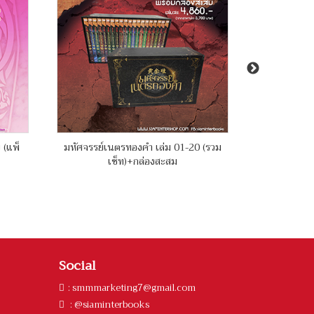
 (แพ็
มหัศจรรย์เนตรทองคำ เล่ม 01-20 (รวม
บันทึกคฤหาส
เซ็ท)+กล่องสะสม
Social
:
smmmarketing7@gmail.com
: @siaminterbooks