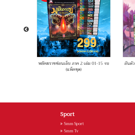
์ เล่ม 01-09
พยัคฆราชซ่อนเล็บ ภาค 2 เล่ม 01-15 จบ
อันตัว
(แพ็คชุด)
Sport
Smm Sport
Smm Tv