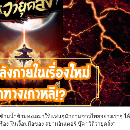
ข้ามน้ำข้ามทะเลมาให้แฟนๆนักอ่านชาวไทยอย่างเราๆ ได้
ื่อง ในเงื้อมมือของ สยามอินเตอร์ บุ๊ค
“วิถีวายุคลั่ง”