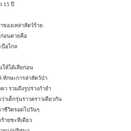
ว 15 ปี
่าของเหล่าสัตว์ร้าย
ว้ก่อนตายคือ
ระบือไกล
ให้ได้เสียก่อน
ค่ ทักษะการล่าสัตว์ป่า
มดา รวมถึงรูปร่างกำยำ
กว่าเด็กรุ่นราวคราวเดียวกัน
้เอาชีวิตรอดไปวันๆ
ร้ายซะทีเดียว
บชายแก่ปริศนา