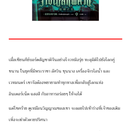
เมื่อเซียนคีย์บอร์ดสัญชาติจีนอย่างโจวหมิงรุ่ย ทะลุมิติไปยังโลกคู่
ขนาน ในยุคที่มีพระราชา อัศวิน ขุนนาง เครื่องจักรไอน้ำ และ
เวทมนตร์ เขาจึงต้องพยายามทำทุกทางเพื่อกลับสู่โลกแห่ง
อินเตอร์เน็ต แสงสี กับอาหารอร่อยๆ ให้จงได้
แต่โชคร้าย ดูเหมือนวิญญาณของเขา จะลอยไปเข้าร่างที่เจ้าของเดิม
เพิ่งจะฆ่าตัวตายปริศนา