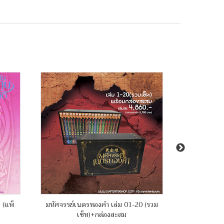
 (แพ็
มหัศจรรย์เนตรทองคำ เล่ม 01-20 (รวม
บันทึกคฤหาส
เซ็ท)+กล่องสะสม