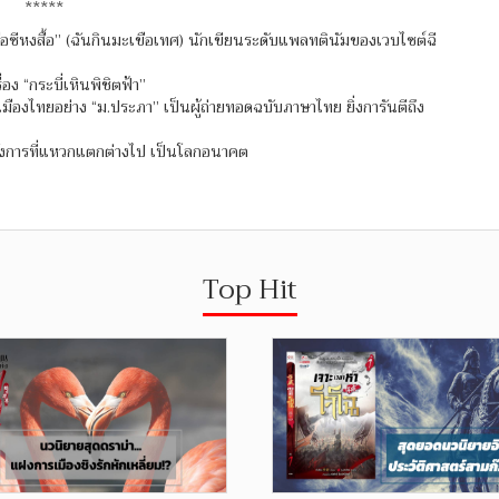
*****
ซีหงสื้อ” (ฉันกินมะเขือเทศ) นักเขียนระดับแพลทตินัมของเวบไซต์ฉี
ง “กระบี่เหินพิชิตฟ้า”
เมืองไทยอย่าง “ม.ประภา” เป็นผู้ถ่ายทอดฉบับภาษาไทย ยิ่งการันตีถึง
ดอลังการที่แหวกแตกต่างไป เป็นโลกอนาคต
Top Hit