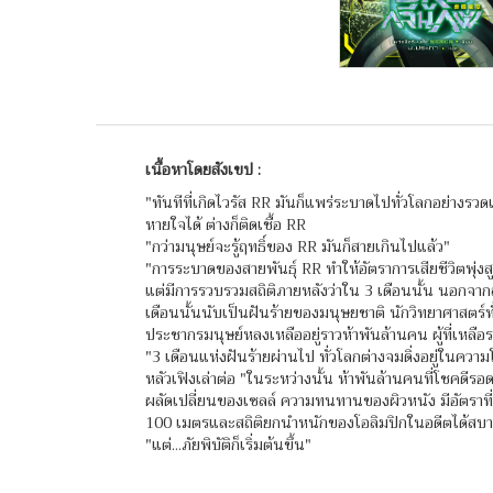
เนื้อหาโดยสังเขป :
"ทันทีที่เกิดไวรัส RR มันก็แพร่ระบาดไปทั่วโลกอย่างรวดเร
หายใจได้ ต่างก็ติดเชื้อ RR
"กว่ามนุษย์จะรู้ฤทธิ์ของ RR มันก็สายเกินไปแล้ว"
"การระบาดของสายพันธุ์ RR ทำให้อัตราการเสียชีวิตพุ่งสู
แต่มีการรวบรวมสถิติภายหลังว่าใน 3 เดือนนั้น นอกจากส
เดือนนั้นนับเป็นฝันร้ายของมนุษยชาติ นักวิทยาศาสตร์
ประชากรมนุษย์หลงเหลืออยู่ราวห้าพันล้านคน ผู้ที่เหลือ
"3 เดือนแห่งฝันร้ายผ่านไป ทั่วโลกต่างจมดิ่งอยู่ในความ
หลัวเฟิงเล่าต่อ "ในระหว่างนั้น ห้าพันล้านคนที่โชคดีรอ
ผลัดเปลี่ยนของเซลล์ ความทนทานของผิวหนัง มีอัตราที่เพ
100 เมตรและสถิติยกนำหนักของโอลิมปิกในอดีตได้สบ
"แต่...ภัยพิบัติก็เริ่มต้นขึ้น"