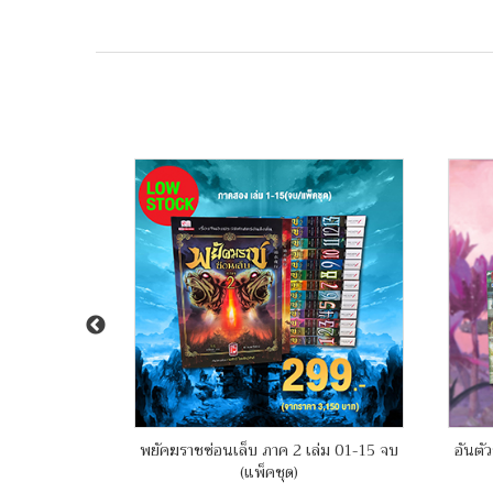
์ เล่ม 01-09
พยัคฆราชซ่อนเล็บ ภาค 2 เล่ม 01-15 จบ
อันตัว
(แพ็คชุด)