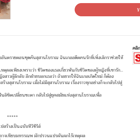
ท
คลิก
ันตรายตอนขุดค้นสุสานโบราณ ฉินเกออดีตคนรักที่เพิ่งเลิกราช่วยให้
ตุผลเพียงเพราะว่า ชีวิตของเธอเกี่ยวพันกับชีวิตของผู้หญิงที่เขารัก...
วผู้ลึกลับ อีกฝ่ายบอกเธอว่า ถ้าอยากให้ฉินเกอเกิดใหม่ ก็ต้อง
ร้างสุสานโบราณ เมื่อไม่มีสุสานโบราณ เรื่องราวทุกอย่างก็จะกลับไปสู่
นลิขิตเปลี่ยนชะตา กลับไปสู่ยุคสมัยแห่งสุสานโบราณเพื่อ
*****
สร้างเป็นฉบับทีวีซีรีส์
คนมิอาจเทียบมหรรณพ มักปรวนแปรผันผกไร้เหตุผล