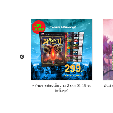
์ เล่ม 01-09
พยัคฆราชซ่อนเล็บ ภาค 2 เล่ม 01-15 จบ
อันตัว
(แพ็คชุด)