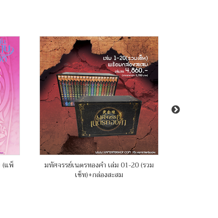
 (แพ็
มหัศจรรย์เนตรทองคำ เล่ม 01-20 (รวม
บันทึกคฤหาส
เซ็ท)+กล่องสะสม