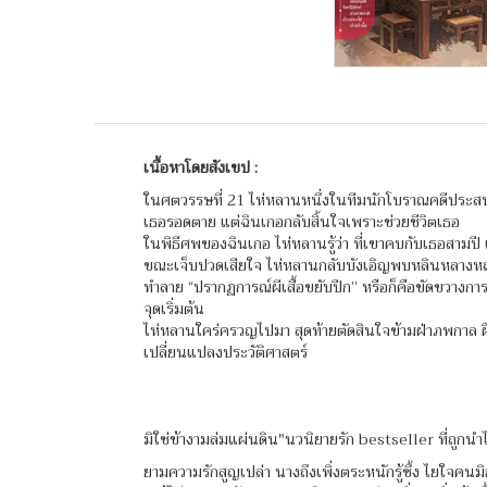
เนื้อหาโดยสังเขป :
ในศตวรรษที่ 21 ไห่หลานหนึ่งในทีมนักโบราณคดีประสบอ
เธอรอดตาย แต่ฉินเกอกลับสิ้นใจเพราะช่วยชีวิตเธอ
ในพิธีศพของฉินเกอ ไห่หลานรู้ว่า ที่เขาคบกับเธอสามปี เห
ขณะเจ็บปวดเสียใจ ไห่หลานกลับบังเอิญพบหลินหลางหญิงสา
ทำลาย “ปรากฏการณ์ผีเสื้อขยับปีก” หรือก็คือขัดขวางการส
จุดเริ่มต้น
ไห่หลานใคร่ครวญไปมา สุดท้ายตัดสินใจข้ามฝ่าภพกาล ฝื
เปลี่ยนแปลงประวัติศาสตร์
มิใช่ข้างามล่มแผ่นดิน"นวนิยายรัก bestseller ที่ถูกนำไป
ยามความรักสูญเปล่า นางถึงเพิ่งตระหนักรู้ซึ้ง ไยใจ