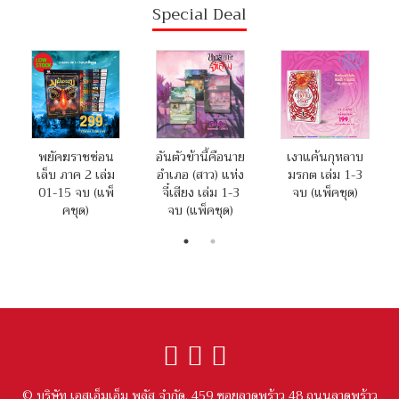
Special Deal
พยัคฆราชซ่อน
อันตัวข้านี้คือนาย
เงาแค้นกุหลาบ
เล็บ ภาค 2 เล่ม
อำเภอ (สาว) แห่ง
มรกต เล่ม 1-3
01-15 จบ (แพ็
จี๋เสียง เล่ม 1-3
จบ (แพ็คชุด)
คชุด)
จบ (แพ็คชุด)
© บริษัท เอสเอ็มเอ็ม พลัส จำกัด. 459 ซอยลาดพร้าว 48 ถนนลาดพร้าว