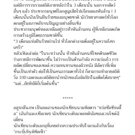
แต่มีการรวบรวมสถิติภายหลังว่าใน 3 เดือนนั้น นอกจากสัตว์
อื่นๆ แล้ว ประชากรมนุษย์โลกสูญเสียไปเกือบสองพันล้าน ! 3
เดือนนั้นนับเป็นฝันร้ายของมนุษยชาติ นักวิทยาศาสตร์ทั่วโลก
ตกอยู่ในสภาพอับจนปัญญาอย่างสิ้นเชิง
ประชากรมนุษย์หลงเหลืออยู่ราวห้าพันล้านคน ผู้ที่เหลือรอดเกิด
การสร้างภูมิโดยธรรมชาติขึ้น
"3 เดือนแห่งฝันร้ายผ่านไป ทั่วโลกต่างจมดิ่งอยู่ในความโศก
เศร้า"
หลัวเฟิงเล่าต่อ "ในระหว่างนั้น ห้าพันล้านคนที่โชคดีรอดชีวิต
ร่างกายมีการพัฒนาขึ้น ไม่ว่าจะเป็นด้านกำลัง ความว่องไว การ
ผลัดเปลี่ยนของเซลล์ ความทนทานของผิวหนัง มีอัตราที่เพิ่ม
ขึ้นเป็นเท่าตัว ต่อให้เป็นคนธรรมดาทั่วไป ก็สามารถทำลายสถิติ
วิ่ง 100 เมตรและสถิติยกนำหนักของโอลิมปิกในอดีตได้สบายๆ"
"แต่...ภัยพิบัติก็เริ่มต้นขึ้น"
*****
อสูรกลืนภพ เป็นผลงานของนักเขียนนามพิสดาร “หว่อชือซีหงสื้
อ” (ฉันกินมะเขือเทศ) นักเขียนระดับแพลทตินัมของเวบไซต์ฉี
เตี่ยน
นักเขียนระดับเอกอุที่เคยฝากความประทับใจมาแล้วกับเรื่อง
“กระบี่เหินพิชิตฟ้า”