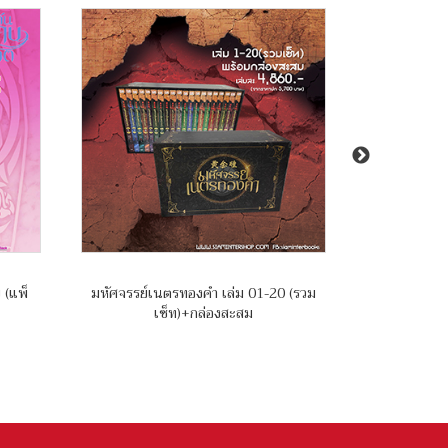
 (แพ็
มหัศจรรย์เนตรทองคำ เล่ม 01-20 (รวม
บันทึกคฤหาส
เซ็ท)+กล่องสะสม