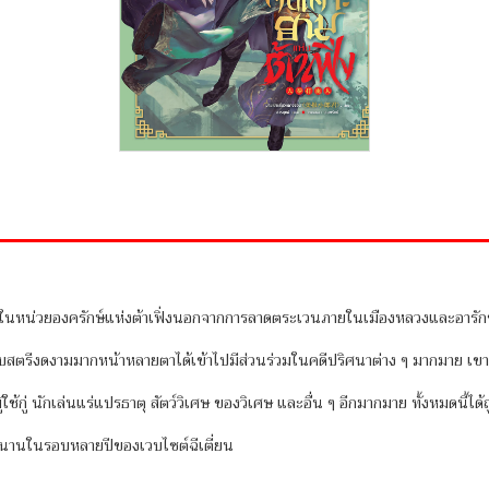
ในหน่วยองครักษ์แห่งต้าเฟิ่งนอกจากการลาดตระเวนภายในเมืองหลวงและอารักขาเ
บสตรีงดงามมากหน้าหลายตาได้เข้าไปมีส่วนร่วมในคดีปริศนาต่าง ๆ มากมาย เขายังต้
ด ผู้ใช้กู่ นักเล่นแร่แปรธาตุ สัตว์วิเศษ ของวิเศษ และอื่น ๆ อีกมากมาย ทั้งหมดนี
งยาวนานในรอบหลายปีของเวบไซต์ฉีเตี่ยน