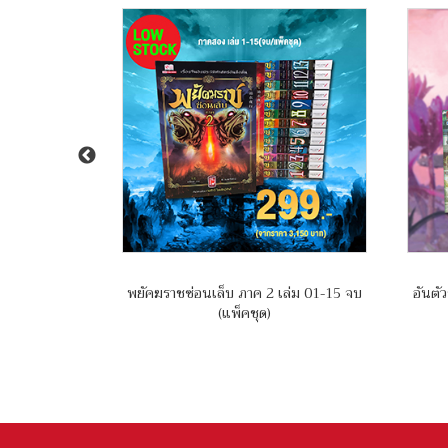
์ เล่ม 01-09
พยัคฆราชซ่อนเล็บ ภาค 2 เล่ม 01-15 จบ
อันตัว
(แพ็คชุด)