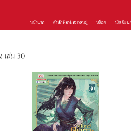
หน้าแรก
สำนักพิมพ์/หมวดหมู่
บล็อค
นักเขียน
่ง เล่ม 30