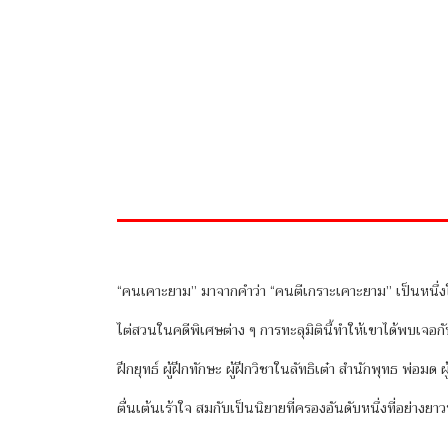
“คนเคาะยาม” มาจากคำว่า “คนตีเกราะเคาะยาม” เป็นหนึ่ง
ไต่สวนในคดีพิเศษต่าง ๆ การทะลุมิตินี้ทำให้เขาได้พบเจอกั
ฝึกยุทธ์ ผู้ฝึกทักษะ ผู้ฝึกวิชาในลัทธิเต๋า สำนักพุทธ พ่อม
ตื่นเต้นเร้าใจ สมกับเป็นนิยายที่ครองอันดับหนึ่งที่อย่า