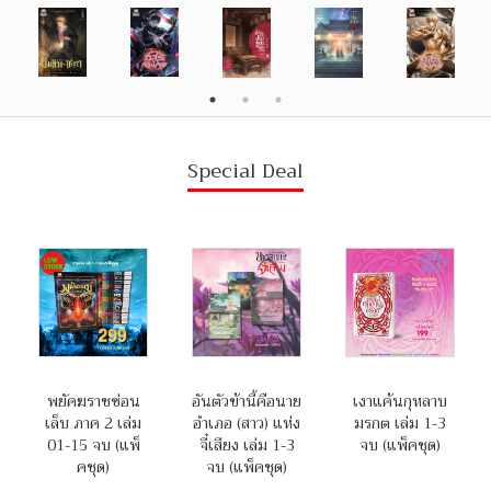
Special Deal
พยัคฆราชซ่อน
อันตัวข้านี้คือนาย
เงาแค้นกุหลาบ
เล็บ ภาค 2 เล่ม
อำเภอ (สาว) แห่ง
มรกต เล่ม 1-3
01-15 จบ (แพ็
จี๋เสียง เล่ม 1-3
จบ (แพ็คชุด)
คชุด)
จบ (แพ็คชุด)