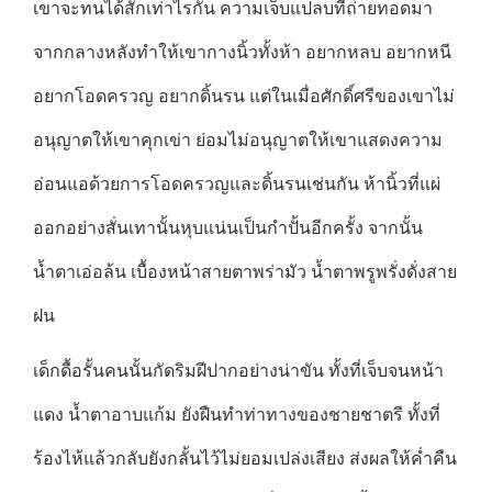
เขาจะทนได้สักเท่าไรกัน ความเจ็บแปลบที่ถ่ายทอดมา
จากกลางหลังทำให้เขากางนิ้วทั้งห้า อยากหลบ อยากหนี
อยากโอดครวญ อยากดิ้นรน แต่ในเมื่อศักดิ์ศรีของเขาไม่
อนุญาตให้เขาคุกเข่า ย่อมไม่อนุญาตให้เขาแสดงความ
อ่อนแอด้วยการโอดครวญและดิ้นรนเช่นกัน ห้านิ้วที่แผ่
ออกอย่างสั่นเทานั้นหุบแน่นเป็นกำปั้นอีกครั้ง จากนั้น
น้ำตาเอ่อล้น เบื้องหน้าสายตาพร่ามัว น้ำตาพรูพรั่งดั่งสาย
ฝน
เด็กดื้อรั้นคนนั้นกัดริมฝีปากอย่างน่าขัน ทั้งที่เจ็บจนหน้า
แดง น้ำตาอาบแก้ม ยังฝืนทำท่าทางของชายชาตรี ทั้งที่
ร้องไห้แล้วกลับยังกลั้นไว้ไม่ยอมเปล่งเสียง ส่งผลให้ค่ำคืน