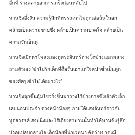
อีกที ร่างคลายอาการเกร็งก่อนหลับไป
หานชิงอึ้งงัน ความรู้สึกที่พรรณนาไม่ถูกเอ่อล้นในอก
คล้ายเป็นความซาบซึ้ง คล้ายเป็นความปวดใจ คล้ายเป็น
ความรักเอ็นดู
หานชิงเบิกตาโพลงมองดูพระจันทร์ดวงโตข้างนอกพลาง
ถามตัวเอง ‘ข้าไปรักเด็กที่ดื้อรั้นเอาแต่ใจหนำซ้ำเป็นลูก
ของศัตรูเข้าไปได้อย่างไร’
หานชิงลุกขึ้นอุ้มไซว่วั่งขึ้นมาวางไว้ข้างกายซึ่งเจ้าตัวเล็ก
เคยนอนประจำ ดวงหน้าน้อยๆ ภายใต้แสงจันทร์ราวกับ
ทูตสวรรค์ สงบนิ่งและไร้เดียงสาปานนั้นทำให้หานชิงรู้สึก
ปวดแปลบกลางใจ เด็กน้อยที่น่าเวทนา คิดว่าเขาคงมี