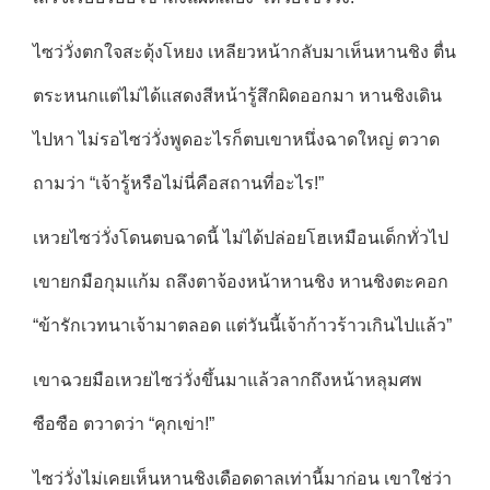
ไซว่วั่งตกใจสะดุ้งโหยง เหลียวหน้ากลับมาเห็นหานชิง ตื่น
ตระหนกแต่ไม่ได้แสดงสีหน้ารู้สึกผิดออกมา หานชิงเดิน
ไปหา ไม่รอไซว่วั่งพูดอะไรก็ตบเขาหนึ่งฉาดใหญ่ ตวาด
ถามว่า “เจ้ารู้หรือไม่นี่คือสถานที่อะไร!”
เหวยไซว่วั่งโดนตบฉาดนี้ ไม่ได้ปล่อยโฮเหมือนเด็กทั่วไป
เขายกมือกุมแก้ม ถลึงตาจ้องหน้าหานชิง หานชิงตะคอก
“ข้ารักเวทนาเจ้ามาตลอด แต่วันนี้เจ้าก้าวร้าวเกินไปแล้ว”
เขาฉวยมือเหวยไซว่วั่งขึ้นมาแล้วลากถึงหน้าหลุมศพ
ซือซือ ตวาดว่า “คุกเข่า!”
ไซว่วั่งไม่เคยเห็นหานชิงเดือดดาลเท่านี้มาก่อน เขาใช่ว่า