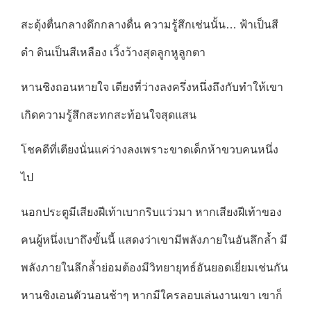
สะดุ้งตื่นกลางดึกกลางดื่น ความรู้สึกเช่นนั้น… ฟ้าเป็นสี
ดำ ดินเป็นสีเหลือง เวิ้งว้างสุดลูกหูลูกตา
หานชิงถอนหายใจ เตียงที่ว่างลงครึ่งหนึ่งถึงกับทำให้เขา
เกิดความรู้สึกสะทกสะท้อนใจสุดแสน
โชคดีที่เตียงนั่นแค่ว่างลงเพราะขาดเด็กห้าขวบคนหนึ่ง
ไป
นอกประตูมีเสียงฝีเท้าเบากริบแว่วมา หากเสียงฝีเท้าของ
คนผู้หนึ่งเบาถึงขั้นนี้ แสดงว่าเขามีพลังภายในอันลึกล้ำ มี
พลังภายในลึกล้ำย่อมต้องมีวิทยายุทธ์อันยอดเยี่ยมเช่นกัน
หานชิงเอนตัวนอนช้าๆ หากมีใครลอบเล่นงานเขา เขาก็