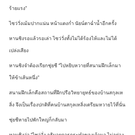
ร้ายแรง”
ไซว่วั่งเม้มปากแน่น หน้าแดงก่ำ นัยน์ตาฉ่ำน้ำอีกครั้ง
หานชิงรอแล้วรอเล่า ไซว่วั่งทั้งไม่ได้ร้องไห้และไม่ได้
เปล่งเสียง
หานชิงจำต้องเรียกชุ่ยชี “ไปหยิบหวายที่สนามฝึกเล็กมา
ให้ข้าเส้นหนึ่ง”
สนามฝึกเล็กคือสถานที่ฝึกปรือวิทยายุทธ์ของบ้านสกุลเห
ลิ่ง จึงเป็นเรื่องปกติที่คนบ้านสกุลเหลิ่งเตรียมหวายไว้ที่นั่น
ชุ่ยชีหายไปพักใหญ่ก็กลับมา
หานชิงว่า “ไซว่วั่ง อธิบายการกระทำของเจ้ามา ไม่อย่าง