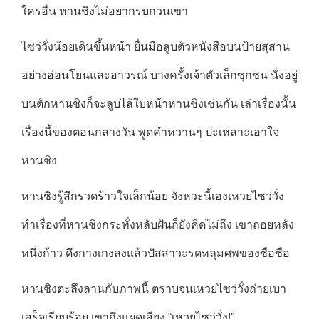
ใครอื่น หานชิงไม่อยากรบกวนเขา
ไซว่วั่งน้อยเดินขึ้นหน้า ยื่นมือลูบตัวหนังสือบนป้ายสุสาน
อย่างอ่อนโยนและอาวรณ์ บางครั้งเจ้าตัวเล็กซุกซน นั่งอยู่
บนตักหานชิงก็จะลูบไล้ใบหน้าหานชิงเช่นกัน เล่าเรื่องนั้น
เรื่องนี้ของตอนกลางวัน พูดคำหวานๆ ปะเหลาะเอาใจ
หานชิง
หานชิงรู้สึกรวดร้าวใจเล็กน้อย จังหวะนี้เองเหวยไซว่วั่ง
ทำเรื่องที่หานชิงกระทั่งหลับฝันก็ยังคิดไม่ถึง เขาถอยหลัง
หนึ่งก้าว ดึงกางเกงลงแล้วปัสสาวะรดหลุมศพของซือซือ
หานชิงตะลึงลานกับภาพนี้ ตราบจนเหวยไซว่วั่งถ่ายเบา
เสร็จเรียบร้อย เขาถึงแผดเสียง “เหวยไซว่วั่ง!”