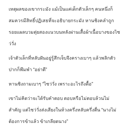
เหตุผลของเขากระมัง แม้เป็นแค่เด็กตัวเล็กๆ คนหนึ่งก็
สมควรมีสิทธิ์ปฏิเสธที่จะอธิบายกระมัง หานชิงคลำถูก
รอยแผลบวมตุ่ยสองแนวบนหลังผ่านเสื้อผ้าเนื้อบางของไซ
ว่วั่ง
เจ้าตัวเล็กที่หลับฝันอยู่รู้สึกเจ็บจึงครางเบาๆ แล้วพลิกตัว
ปากก็พึมพำ “อย่าตี”
หานชิงถามเบาๆ “ไซว่วั่ง เพราะอะไรถึงดื้อ”
เขาไม่คิดว่าจะได้รับคำตอบ ตอบหรือไม่ตอบล้วนไม่
สำคัญ แต่ไซว่วั่งส่งเสียงในห้วงครึ่งหลับครึ่งตื่น “นางไม่
ต้องการข้าแล้ว ข้าเกลียดนาง”