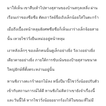
มาให้เห็น เขาสืบเท้าไปทางสุสานของบ้านสกุลเหลิ่ง ผ่าน
เรือนเก่าของซือซือ ตัดเถาวัลย์จื่อเถิงเล็กน้อยใส่ในตะกร้า
เมื่อถึงเบื้องหน้าหลุมฝังศพซือซือก็เห็นเงาร่างเล็กจ้อยสาย
นั้น เหวยไซว่วั่งยืนเหม่ออยู่หน้าหลุม
เงาหลังเล็กๆ ของเด็กคนนั้นดูเล็กอย่างยิ่ง วังเวงอย่างยิ่ง
เดียวดายอย่างยิ่ง ภายใต้การขับเน้นของป้ายสุสานขนาด
ใหญ่ยักษ์ที่ตั้งตระหง่านอยู่นั้น
หานชิงวางตะกร้าดอกไม้ลง หนึ่งปีมานี้ไซว่วั่งน้อยปรับตัว
เข้ากับสถานการณ์ได้ดี หานชิงไม่คิดว่าเขายังจำเรื่องนี้
และวันนี้ได้ หากไซว่วั่งน้อยอยากร้องไห้ในขณะที่ไม่มี