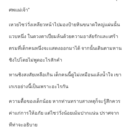
ศพแม่เจ้า”
เหวยไซว่วั่งเหลียวหน้าไปมองป้ายหินขนาดใหญ่แผ่นนั้น
แวบหนึ่ง ในดวงตาเปี่ยมล้นด้วยความอาลัยรักและเศร้า
ตรมที่เด็กคนหนึ่งจะแสดงออกมาได้ จากนั้นเดินตามหาน
ชิงไปโดยไม่พูดอะไรสักคำ
หานชิงสงสัยเหลือเกิน เด็กคนนี้ดูไม่เหมือนแล้งน้ำใจ เขา
เกเรอย่างนี้เป็นเพราะอะไรกัน
ความดื้อของเด็กน้อย หากท่านทราบสาเหตุก็จะรู้สึกควร
ค่าแก่การให้อภัย แต่ไซว่วั่งน้อยเม้มปากแน่น ปราศจาก
ทีท่าจะอธิบาย