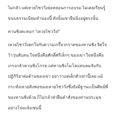
ไม่กลัว แต่เหวยไซว่วั่งย่อหย่อนการอบรม ไม่เคยเรียนรู้
ขนบธรรมเนียมทำนองนี้ ดังนั้นเขายืนนิ่งอยู่ตรงนั้น
หานชิงตะคอก “เหวยไซว่วั่ง!”
เหวยไซว่วั่งตกใจกับความเกรี้ยวกราดของหานชิง จิตใจ
ว้าวุ่นสับสน ใจหนึ่งคือศักดิ์ศรีเล็กๆ ของเขา ใจหนึ่งคือ
เกรงกลัวหานชิงโกรธ แต่หานชิงโมโหแทบลมจับกับ
ปฏิกิริยาต่อต้านของเขา อย่าว่าแต่เด็กตัวเท่านี้เลย แม้
กระทั่งเหวยสิงพ่อของเหวยไซว่วั่งซึ่งยังมีฐานะเป็นศิษย์พี่
ของหานชิงด้วย ก็ไม่กล้าฝ่าฝืนคำสั่งของท่านประมุข
อย่างโจ่งแจ้งเช่นนี้