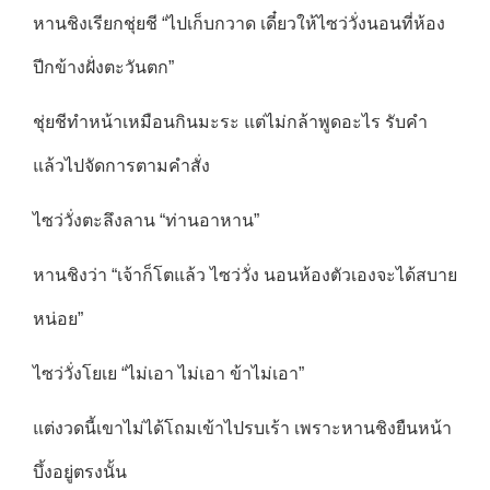
หานชิงเรียกชุ่ยชี “ไปเก็บกวาด เดี๋ยวให้ไซว่วั่งนอนที่ห้อง
ปีกข้างฝั่งตะวันตก”
ชุ่ยชีทำหน้าเหมือนกินมะระ แต่ไม่กล้าพูดอะไร รับคำ
แล้วไปจัดการตามคำสั่ง
ไซว่วั่งตะลึงลาน “ท่านอาหาน”
หานชิงว่า “เจ้าก็โตแล้ว ไซว่วั่ง นอนห้องตัวเองจะได้สบาย
หน่อย”
ไซว่วั่งโยเย “ไม่เอา ไม่เอา ข้าไม่เอา”
แต่งวดนี้เขาไม่ได้โถมเข้าไปรบเร้า เพราะหานชิงยืนหน้า
บึ้งอยู่ตรงนั้น