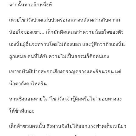
จากนั้นฟาดอีกหนึ่งที
เหวยไซว่วั่งปวดแสบปวดร้อนกลางหลัง ผสานกับความ
น้อยใจของเขา… เด็กมักคิดเสมอว่าความน้อยใจของตัว
เองนั้นผู้อื่นจะทราบโดยไม่ต้องบอก และรู้สึกว่าตัวเองนั้น
ถูกเสมอ คนที่ได้รับความไม่เป็นธรรมก็คือตนเอง
เขาขบริมฝีปากสะกดเสียงครวญครางและอ้อนวอน แต่
น้ำตายังคงไหลริน
หานชิงถอนหายใจ “ไซว่วั่ง เจ้ารู้ผิดหรือไม่” มอบทางลง
ให้ข้าทีเถอะ
เด็กห้าขวบคนนั้น ถึงหานชิงไม่ได้ออกแรงฟาดเต็มเหนี่ยว