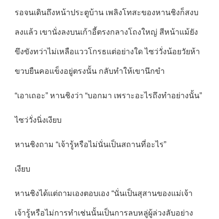
รอจนเดินถึงหน้าประตูบ้าน เพลิงโทสะของหานชิงก็สงบ
ลงแล้ว เขานั่งลงบนเก้าอี้ตรงกลางโถงใหญ่ สีหน้าแม้ยัง
ขึงขังทว่าไม่เหลือแววโกรธแต่อย่างใด ไซว่วั่งน้อยวัยห้า
ขวบยืนคอแข็งอยู่ตรงนั้น กลับทำให้เขานึกขำ
“เอาเถอะ” หานชิงว่า “บอกมา เพราะอะไรถึงทำอย่างนั้น”
ไซว่วั่งนิ่งเงียบ
หานชิงถาม “เจ้ารู้หรือไม่นั่นเป็นสถานที่อะไร”
เงียบ
หานชิงได้แต่ถามเองตอบเอง “นั่นเป็นสุสานของแม่เจ้า
เจ้ารู้หรือไม่การทำเช่นนั้นเป็นการลบหลู่ผู้ล่วงลับอย่าง