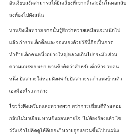
อันเงียบสงัดสามารถได้ยินเสียงที่เขากลืนสะอื้นในคอกลับ
ลงท้องไปดังสนั่น
หานชิงเงื้อหวาย จากนั้นรู้สึกว่าหวายเหมือนจะหนักไป
แล้ว กำราบเด็กดื้อและจองหองด้วยวิธีนี้ถือเป็นการ
ทำร้ายเด็กคนหนึ่งอย่างใหญ่หลวงเกินไปกระมัง ส่วน
ความเกเรของเขา หานชิงคิดว่าสำหรับเด็กห้าขวบคน
หนึ่ง ปัสสาวะใส่หลุมฝังศพกับปัสสาวะรดกำแพงบ้านตัว
เองมีอะไรแตกต่าง
ไซว่วั่งตึงเครียดและหวาดผวา ทว่าการเฆี่ยนตีที่รอคอย
กลับไม่มาเยือน หานชิงถอนหายใจ “ไม่ต้องร้องแล้ว ไซ
ว่วั่ง เจ้าไปคิดดูให้ดีเถอะ” หวายถูกแขวนขึ้นไปบนผนัง