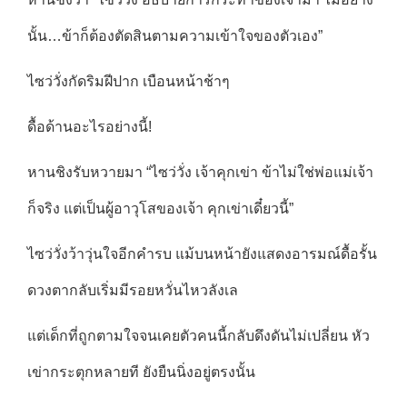
นั้น…ข้าก็ต้องตัดสินตามความเข้าใจของตัวเอง”
ไซว่วั่งกัดริมฝีปาก เบือนหน้าช้าๆ
ดื้อด้านอะไรอย่างนี้!
หานชิงรับหวายมา “ไซว่วั่ง เจ้าคุกเข่า ข้าไม่ใช่พ่อแม่เจ้า
ก็จริง แต่เป็นผู้อาวุโสของเจ้า คุกเข่าเดี๋ยวนี้”
ไซว่วั่งว้าวุ่นใจอีกคำรบ แม้บนหน้ายังแสดงอารมณ์ดื้อรั้น
ดวงตากลับเริ่มมีรอยหวั่นไหวลังเล
แต่เด็กที่ถูกตามใจจนเคยตัวคนนี้กลับดึงดันไม่เปลี่ยน หัว
เข่ากระตุกหลายที ยังยืนนิ่งอยู่ตรงนั้น