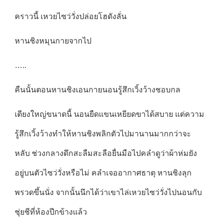
คราวนี้ เหวยไซว่วั่งปล่อยโฮดังลั่น
หานชิงหมุนกายจากไป
…..
คืนนั้นตอนหานชิงเอนกายนอนรู้สึกเวิ้งว้างชอบกล
เตียงใหญ่ขนาดนี้ นอนยืดแขนเหยียดขาได้สบาย แต่ความ
รู้สึกเวิ้งว้างทำให้หานชิงพลิกตัวไปมานานมากกว่าจะ
หลับ ช่วงกลางดึกสะลืมสะลือยื่นมือไปคลำดูว่าผ้าห่มยัง
อยู่บนตัวไซว่วั่งหรือไม่ คลำเจออากาศธาตุ หานชิงลุก
พรวดขึ้นนั่ง จากนั้นนึกได้ว่าเขาไล่เหวยไซว่วั่งไปนอนกับ
ชุ่ยชีที่ห้องปีกข้างแล้ว