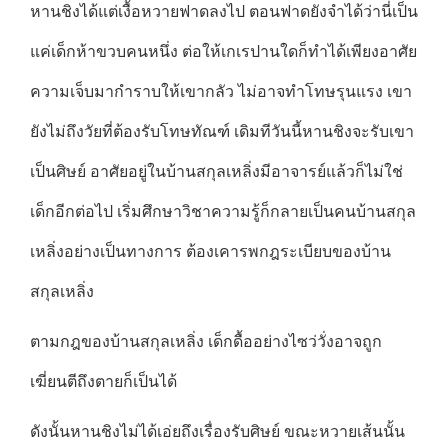
หานชิงได้แต่เงื้อหวายฟาดลงไป ตอนฟาดยังจำได้ว่านี่เป็น
แค่เด็กห้าขวบคนหนึ่ง ต่อให้เกเรปานใดก็ทำได้เพียงอาศัย
ความเจ็บมากำราบให้เขากลัว ไม่อาจทำโทษรุนแรง เขา
ยังไม่ถึงวัยที่ต้องรับโทษทัณฑ์ เดิมทีวันนี้หานชิงจะรับเขา
เป็นศิษย์ อาศัยอยู่ในบ้านสกุลเหลิ่งมีอาจารย์แล้วก็ไม่ใช่
เด็กอีกต่อไป เริ่มศึกษาวิชาความรู้ก็กลายเป็นคนบ้านสกุล
เหลิ่งอย่างเป็นทางการ ต้องเคารพกฎระเบียบของบ้าน
สกุลเหลิ่ง
ตามกฎของบ้านสกุลเหลิ่ง เด็กดื้ออย่างไซว่วั่งอาจถูก
เฆี่ยนตีถึงตายก็เป็นได้
ดังนั้นหานชิงไม่ได้เอ่ยถึงเรื่องรับศิษย์ ขณะหวายเส้นนั้น