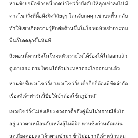
หานชิงยกมือข้างหนึ่งกดบ่าไซว่วั่งบังคับให้คุกเข่าลงไป มิ
คาดไซว่วั่งที่ดื้อดึงผิดวิสัยจู่ๆ โดนจับกดคุกเข่าบนพื้น กลับ
ทำให้เขาเกิดความรู้สึกต่อต้านขึ้นในใจ พอหัวเข่ากระทบ
พื้นก็โดดลุกขึ้นทันที
ถึงตอนนี้หานชิงโมโหจนหัวเราะไม่ได้ร้องไห้ไม่ออกแล้ว
ดูเอาเถอะ ตามใจจนได้ตัวประหลาดอะไรออกมาแล้ว
หานชิงชี้เหวยไซว่วั่ง “เหวยไซว่วั่ง เด็กดื้อก็ต้องมีขีดจำกัด
เรื่องที่เจ้าทำวันนี้บีบให้ข้าต้องใช้กฎบ้าน!”
เหวยไซว่วั่งไม่ส่งเสียง ดวงตาดื้อดึงคู่นั้นไม่ทราบมีสิ่งใด
อยู่ แววตาเหมือนกับเหลิ่งอู้ไม่มีผิด หานชิงกำหมัดแน่น
ลดเสียงค่อยลง “เจ้าตามข้ามา ข้าไม่อยากตีเจ้าหน้าหลุม