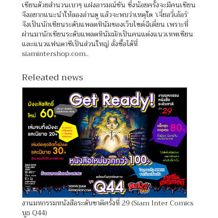
เขียนด้วยสำนวนเบาๆ แฝงอารมณ์ขัน ซึ่งน้อยครั้งจะมีคนเขียน
จึงอยากแนะนำให้ลองอ่านดู แล้วจะพบว่าเหตุใด ‘เจี๋ยอวี่เอ้อร์’
จึงเป็นนักเขียนระดับแพลตทินัมของเว็บไซต์ฉีเตี่ยน เพราะที่
ผ่านมานักเขียนระดับแพลตทินัมมักเป็นคนแต่งแนวเทพเซียน
และแนวแฟนตาซีเป็นส่วนใหญ่ สั่งซื้อได้ที่
siamintershop.com..
Releated news
งานมหกรรมหนังสือระดับชาติครั้งที่ 29 (Siam Inter Comics
บูธ Q44)