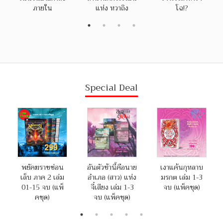
ภายใน
แห่ง หวาถิง
โฉ!?
Special Deal
พยัคฆราชซ่อน
อันตัวข้านี้คือนาย
เงาแค้นกุหลาบ
เล็บ ภาค 2 เล่ม
อำเภอ (สาว) แห่ง
มรกต เล่ม 1-3
01-15 จบ (แพ็
จี๋เสียง เล่ม 1-3
จบ (แพ็คชุด)
คชุด)
จบ (แพ็คชุด)