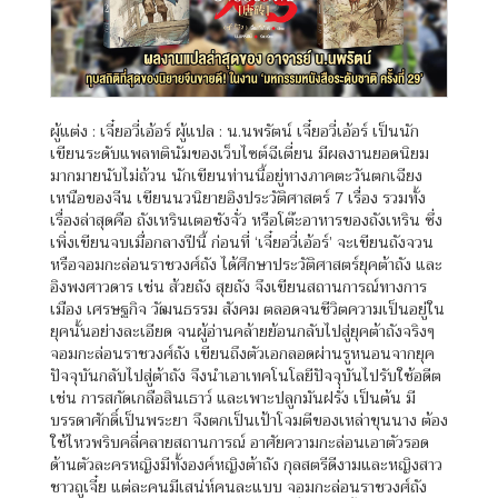
ผู้แต่ง : เจี๋ยอวี่เอ้อร์ ผู้แปล : น.นพรัตน์ เจี๋ยอวี่เอ้อร์ เป็นนัก
เขียนระดับแพลทตินัมของเว็บไซต์ฉีเตี่ยน มีผลงานยอดนิยม
มากมายนับไม่ถ้วน นักเขียนท่านนี้อยู่ทางภาคตะวันตกเฉียง
เหนือของจีน เขียนนวนิยายอิงประวัติศาสตร์ 7 เรื่อง รวมทั้ง
เรื่องล่าสุดคือ ถังเหรินเตอชังจั่ว หรือโต๊ะอาหารของถังเหริน ซึ่ง
เพิ่งเขียนจบเมื่อกลางปีนี้ ก่อนที่ ‘เจี๋ยอวี่เอ้อร์’ จะเขียนถังจวน
หรือจอมกะล่อนราชวงศ์ถัง ได้ศึกษาประวัติศาสตร์ยุคต้าถัง และ
อิงพงศาวดาร เช่น ส้วยถัง สุยถัง จึงเขียนสถานการณ์ทางการ
เมือง เศรษฐกิจ วัฒนธรรม สังคม ตลอดจนชีวิตความเป็นอยู่ใน
ยุคนั้นอย่างละเอียด จนผู้อ่านคล้ายย้อนกลับไปสู่ยุคต้าถังจริงๆ
จอมกะล่อนราชวงศ์ถัง เขียนถึงตัวเอกลอดผ่านรูหนอนจากยุค
ปัจจุบันกลับไปสู่ต้าถัง จึงนำเอาเทคโนโลยีปัจจุบันไปรับใช้อดีต
เช่น การสกัดเกลือสินเธาว์ และเพาะปลูกมันฝรั่ง เป็นต้น มี
บรรดาศักดิ์เป็นพระยา จึงตกเป็นเป้าโจมตีของเหล่าขุนนาง ต้อง
ใช้ไหวพริบคลี่คลายสถานการณ์ อาศัยความกะล่อนเอาตัวรอด
ด้านตัวละครหญิงมีทั้งองค์หญิงต้าถัง กุลสตรีดีงามและหญิงสาว
ชาวถูเจี๋ย แต่ละคนมีเสน่ห์คนละแบบ จอมกะล่อนราชวงศ์ถัง