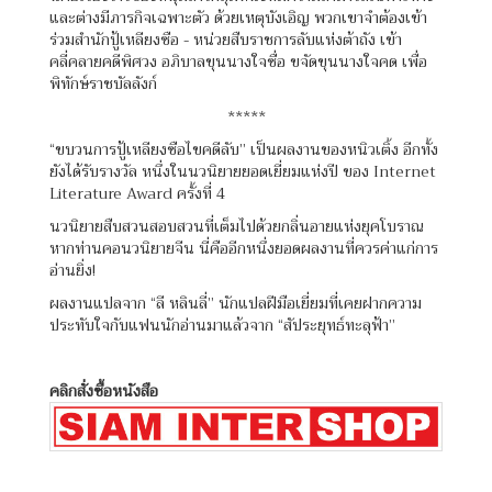
และต่างมีภารกิจเฉพาะตัว ด้วยเหตุบังเอิญ พวกเขาจำต้องเข้า
ร่วมสำนักปู้เหลียงซือ - หน่วยสืบราชการลับแห่งต้าถัง เข้า
คลี่คลายคดีพิศวง อภิบาลขุนนางใจซื่อ ขจัดขุนนางใจคด เพื่อ
พิทักษ์ราชบัลลังก์
*****
“ขบวนการปู้เหลียงซือไขคดีลับ” เป็นผลงานของหนิวเติ้ง อีกทั้ง
ยังได้รับรางวัล หนึ่งในนวนิยายยอดเยี่ยมแห่งปี ของ Internet
Literature Award ครั้งที่ 4
นวนิยายสืบสวนสอบสวนที่เต็มไปด้วยกลิ่นอายแห่งยุคโบราณ
หากท่านคอนวนิยายจีน นี่คืออีกหนึ่งยอดผลงานที่ควรค่าแก่การ
อ่านยิ่ง!
ผลงานแปลจาก “ลี หลินลี่” นักแปลฝีมือเยี่ยมที่เคยฝากความ
ประทับใจกับแฟนนักอ่านมาแล้วจาก “สัประยุทธ์ทะลุฟ้า”
คลิกสั่งซื้อหนังสือ