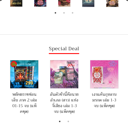
Special Deal
พยัคฆราชซ่อน
อันตัวข้านี้คือนาย
เงาแค้นกุหลาบ
เล็บ ภาค 2 เล่ม
อำเภอ (สาว) แห่ง
มรกต เล่ม 1-3
01-15 จบ (แพ็
จี๋เสียง เล่ม 1-3
จบ (แพ็คชุด)
คชุด)
จบ (แพ็คชุด)