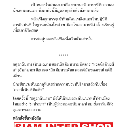
เป้าหมายใหม่ของเขาคือ หายามารักษาขาที่พิการของ
น้องชายตนเอง ซึ่งยาตัวนี้มีมูลค่าสูงลิบลิ่วทั้งหายากยิ่ง
หลัวเฟิงถูกบรรจุเข้าทีมค้อนเพลิงและเริ่มปฏิบัติ
ภารกิจทันที ในฐานะน้องใหม่ เขามีอะไรมากมายที่จำต้องเรียนรู้
เพื่อเอาชีวิตรอด
การต่อสู้ของหลัวเฟิงเพิ่งเริ่มต้นเท่านั้น
*****
อสูรกลืนภพ เป็นผลงานของนักเขียนนามพิสดาร “หว่อชือซีหงสื้
อ” (ฉันกินมะเขือเทศ) นักเขียนระดับแพลทตินัมของเวบไซต์ฉี
เตี่ยน
นักเขียนระดับเอกอุที่เคยฝากความประทับใจมาแล้วกับเรื่อง
“กระบี่เหินพิชิตฟ้า”
โดยครั้งนี้ “อสูรกลืนภพ” ยังได้นักแปลระดับแนวหน้าฟ้าเมือง
ไทยอย่าง “ม.ประภา” เป็นผู้ถ่ายทอดฉบับภาษาไทย ยิ่งการันตีถึง
คุณภาพและความ
คลิกสั่งซื้อหนังสือ