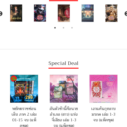
Special Deal
พยัคฆราชซ่อน
อันตัวข้านี้คือนาย
เงาแค้นกุหลาบ
เล็บ ภาค 2 เล่ม
อำเภอ (สาว) แห่ง
มรกต เล่ม 1-3
01-15 จบ (แพ็
จี๋เสียง เล่ม 1-3
จบ (แพ็คชุด)
คชุด)
จบ (แพ็คชุด)