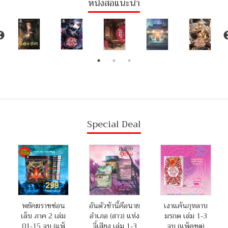
หนังสือแนะนำ
Special Deal
พยัคฆราชซ่อน
อันตัวข้านี้คือนาย
เงาแค้นกุหลาบ
เล็บ ภาค 2 เล่ม
อำเภอ (สาว) แห่ง
มรกต เล่ม 1-3
01-15 จบ (แพ็
จี๋เสียง เล่ม 1-3
จบ (แพ็คชุด)