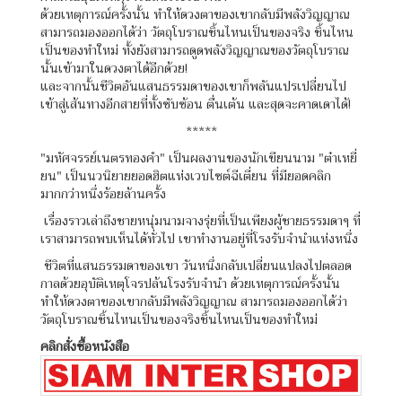
ด้วยเหตุการณ์ครั้งนั้น ทำให้ดวงตาของเขากลับมีพลังวิญญาณ
สามารถมองออกได้ว่า วัตถุโบราณชิ้นไหนเป็นของจริง ชิ้นไหน
เป็นของทำใหม่ ทั้งยังสามารถดูดพลังวิญญาณของวัตถุโบราณ
นั้นเข้ามาในดวงตาได้อีกด้วย!
และจากนั้นชีวิตอันแสนธรรมดาของเขาก็พลันแปรเปลี่ยนไป
เข้าสู่เส้นทางอีกสายที่ทั้งซับซ้อน ตื่นเต้น และสุดจะคาดเดาได้!
*****
"มหัศจรรย์เนตรทองคำ" เป็นผลงานของนักเขียนนาม "ต๋าเหยี่
ยน" เป็นนวนิยายยอดฮิตแห่งเวบไซต์ฉีเตี่ยน ที่มียอดคลิก
มากกว่าหนึ่งร้อยล้านครั้ง
เรื่องราวเล่าถึงชายหนุ่มนามจางรุ่ยที่เป็นเพียงผู้ชายธรรมดาๆ ที่
เราสามารถพบเห็นได้ทั่วไป เขาทำงานอยู่ที่โรงรับจำนำแห่งหนึ่ง
ชีวิตที่แสนธรรมดาของเขา วันหนึ่งกลับเปลี่ยนแปลงไปตลอด
กาลด้วยอุบัติเหตุโจรปล้นโรงรับจำนำ ด้วยเหตุการณ์ครั้งนั้น
ทำให้ดวงตาของเขากลับมีพลังวิญญาณ สามารถมองออกได้ว่า
วัตถุโบราณชิ้นไหนเป็นของจริงชิ้นไหนเป็นของทำใหม่
คลิกสั่งซื้อหนังสือ