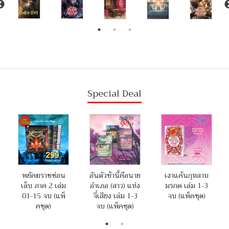
Special Deal
พยัคฆราชซ่อน
อันตัวข้านี้คือนาย
เงาแค้นกุหลาบ
เล็บ ภาค 2 เล่ม
อำเภอ (สาว) แห่ง
มรกต เล่ม 1-3
01-15 จบ (แพ็
จี๋เสียง เล่ม 1-3
จบ (แพ็คชุด)
คชุด)
จบ (แพ็คชุด)