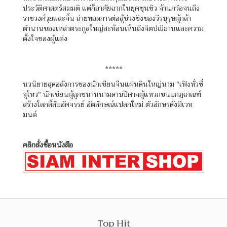
ประวัติศาสตร์สมมติ แต่ก็อาศัยฉากในยุคชุนชิว จ้านกว๋อจนถึง
ราชวงศ์วุยและจิ้น ถ่ายทอดการต่อสู้ช่วงชิงของวีรบุรุษผู้กล้า
ตำนานของเหล่าตระกูลใหญ่สะท้อนเห็นถึงจิตปณิธานและความ
ตั้งใจของผู้แต่ง
*****
นวนิยายสุดอลังการของนักเขียนจีนแผ่นดินใหญ่นาม "เฟิงหั่วซี่
จูโหว" นักเขียนผู้ถูกขนานนามดาบปีศาจผู้แหวกขนบกฎเกณฑ์
สร้างโลกลี้ลับอัศจรรย์ อัตลักษณ์แปลกใหม่ ตัวอักษรดั่งมีเวท
มนต์
คลิกสั่งซื้อหนังสือ
Top Hit