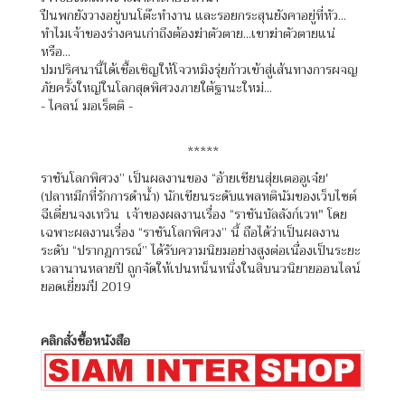
ปืนพกยังวางอยู่บนโต๊ะทำงาน และรอยกระสุนยังคาอยู่ที่หัว...
ทำไมเจ้าของร่างคนเก่าถึงต้องฆ่าตัวตาย...เขาฆ่าตัวตายแน่
หรือ...
ปมปริศนานี้ได้เชื้อเชิญให้โจวหมิงรุ่ยก้าวเข้าสู่เส้นทางการผจญ
ภัยครั้งใหญ่ในโลกสุดพิศวงภายใต้ฐานะใหม่...
- ไคลน์ มอเร็ตติ -
*****
ราชันโลกพิศวง” เป็นผลงานของ “อ้ายเชียนสุ่ยเตออูเจ๋ย'
(ปลาหมึกที่รักการดำน้ำ) นักเขียนระดับแพลทตินัมของเว็บไซต์
ฉีเตี่ยนจงเหวิน เจ้าของผลงานเรื่อง “ราชันบัลลังก์เวท" โดย
เฉพาะผลงานเรื่อง “ราชันโลกพิศวง” นี้ ถือได้ว่าเป็นผลงาน
ระดับ “ปรากฏการณ์” ได้รับความนิยมอย่างสูงต่อเนื่องเป็นระยะ
เวลานานหลายปี ถูกจัดให้เปนหน็นหนึ่งในสิบนวนิยายออนไลน์
ยอดเยี่ยมปึ 2019
คลิกสั่งซื้อหนังสือ