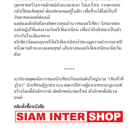
บุตรชายสร้างภาพลักษณ์สำมะเลเทเมา ไม่เอาไหน จากดาบคม
กล้าเปี่ยมเชิงยุทธ์ ต้องซ่อนคมอยู่ในฝัก เพื่อที่จะได้ไม่เป็นที่
จับตาขององค์ฮ่องเต้
แต่ฮ่องเต้กลับยังคงคิดควบคุมอำนาจของสวีเซียว จึงหมายยก
องค์หญิงให้แต่งงานกับสวีเฟิ่งเหนียน เพื่อนำอีกฝ่ายมาเป็นตัว
ประกันในเมืองหลวง
สวีเซียวจึงออกอุบายให้สวีเฟิ่งเหนียนไปผจญความลำบากสามปี
หนึ่งดาบฝ่าทะลวงแดนยุทธ์ เส้นทางของสวีเฟิ่งเหนียนเพิ่งเริ่ม
ต้น!
*****
นวนิยายสุดอลังการของนักเขียนจีนแผ่นดินใหญ่นาม "เฟิงหั่วซี่
จูโหว" นักเขียนผู้ถูกขนานนามดาบปีศาจผู้แหวกขนบกฎเกณฑ์
สร้างโลกลี้ลับอัศจรรย์ อัตลักษณ์แปลกใหม่ ตัวอักษรดั่งมีเวท
มนต์
คลิกสั่งซื้อหนังสือ