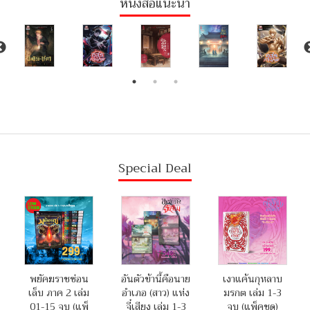
หนังสือแนะนำ
Special Deal
พยัคฆราชซ่อน
อันตัวข้านี้คือนาย
เงาแค้นกุหลาบ
เล็บ ภาค 2 เล่ม
อำเภอ (สาว) แห่ง
มรกต เล่ม 1-3
01-15 จบ (แพ็
จี๋เสียง เล่ม 1-3
จบ (แพ็คชุด)