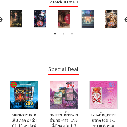
หนังสือแนะนำ
Special Deal
พยัคฆราชซ่อน
อันตัวข้านี้คือนาย
เงาแค้นกุหลาบ
เล็บ ภาค 2 เล่ม
อำเภอ (สาว) แห่ง
มรกต เล่ม 1-3
01-15 จบ (แพ็
จี๋เสียง เล่ม 1-3
จบ (แพ็คชุด)