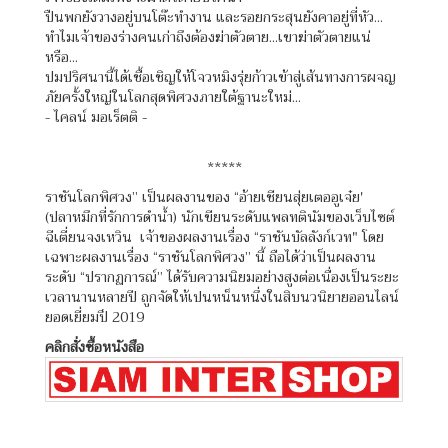
ปืนพกยังวางอยู่บนโต๊ะทำงาน และรอยกระสุนยังคาอยู่ที่หัว...
ทำไมเจ้าของร่างคนเก่าถึงต้องฆ่าตัวตาย...เขาฆ่าตัวตายแน่
หรือ...
ปมปริศนานี้ได้เชื้อเชิญให้โจวหมิงรุ่ยก้าวเข้าสู่เส้นทางการผจญ
ภัยครั้งใหญ่ในโลกสุดพิศวงภายใต้ฐานะใหม่...
- ไคลน์ มอเร็ตติ -
*****
ราชันโลกพิศวง” เป็นผลงานของ “อ้ายเชียนสุ่ยเตออูเจ๋ย'
(ปลาหมึกที่รักการดำน้ำ) นักเขียนระดับแพลทตินัมของเว็บไซต์
ฉีเตี่ยนจงเหวิน เจ้าของผลงานเรื่อง “ราชันบัลลังก์เวท" โดย
เฉพาะผลงานเรื่อง “ราชันโลกพิศวง” นี้ ถือได้ว่าเป็นผลงาน
ระดับ “ปรากฏการณ์” ได้รับความนิยมอย่างสูงต่อเนื่องเป็นระยะ
เวลานานหลายปี ถูกจัดให้เปนหน็นหนึ่งในสิบนวนิยายออนไลน์
ยอดเยี่ยมปึ 2019
คลิกสั่งซื้อหนังสือ