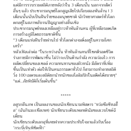
แต่มีการรวบรวมสถิติภายหลังว่าใน 3 เดือนนั้น นอกจากสัตว์
อื่นๆ แล้ว ประชากรมนุษย์โลกสูญเสียไปเกือบสองพันล้าน ! 3
เดือนนั้นนับเป็นฝันร้ายของมนุษยชาติ นักวิทยาศาสตร์ทั่วโลก
ตกอยู่ในสภาพอับจนปัญญาอย่างสิ้นเชิง
ประชากรมนุษย์หลงเหลืออยู่ราวห้าพันล้านคน ผู้ที่เหลือรอดเกิด
การสร้างภูมิโดยธรรมชาติขึ้น
"3 เดือนแห่งฝันร้ายผ่านไป ทั่วโลกต่างจมดิ่งอยู่ในความโศก
เศร้า"
หลัวเฟิงเล่าต่อ "ในระหว่างนั้น ห้าพันล้านคนที่โชคดีรอดชีวิต
ร่างกายมีการพัฒนาขึ้น ไม่ว่าจะเป็นด้านกำลัง ความว่องไว การ
ผลัดเปลี่ยนของเซลล์ ความทนทานของผิวหนัง มีอัตราที่เพิ่ม
ขึ้นเป็นเท่าตัว ต่อให้เป็นคนธรรมดาทั่วไป ก็สามารถทำลายสถิติ
วิ่ง 100 เมตรและสถิติยกนำหนักของโอลิมปิกในอดีตได้สบายๆ"
"แต่...ภัยพิบัติก็เริ่มต้นขึ้น"
*****
อสูรกลืนภพ เป็นผลงานของนักเขียนนามพิสดาร “หว่อชือซีหงสื้
อ” (ฉันกินมะเขือเทศ) นักเขียนระดับแพลทตินัมของเวบไซต์ฉี
เตี่ยน
นักเขียนระดับเอกอุที่เคยฝากความประทับใจมาแล้วกับเรื่อง
“กระบี่เหินพิชิตฟ้า”