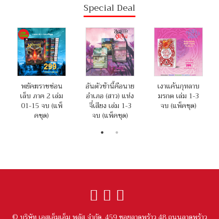
Special Deal
พยัคฆราชซ่อน
อันตัวข้านี้คือนาย
เงาแค้นกุหลาบ
เล็บ ภาค 2 เล่ม
อำเภอ (สาว) แห่ง
มรกต เล่ม 1-3
01-15 จบ (แพ็
จี๋เสียง เล่ม 1-3
จบ (แพ็คชุด)
คชุด)
จบ (แพ็คชุด)
© บริษัท เอสเอ็มเอ็ม พลัส จำกัด. 459 ซอยลาดพร้าว 48 ถนนลาดพร้าว