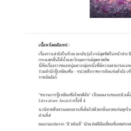
เนื้อหาโดยสังเขป :
เรื่องราวเล่าถึงในห้วงเวลาอันรุ่งโรจน์สุดขีดในหน้าประ
กระแสคลื่นใต้น้ำและวิกฤตการณ์สุดคาดคิด
นี่คือเรื่องราวของหนุ่มสาวกลุ่มหนึ่งที่มีความสามารถเ
ร่วมสำนักปู้เหลียงซือ - หน่วยสืบราชการลับแห่งต้าถัง เ
ราชบัลลังก์
“ขบวนการปู้เหลียงซือไขคดีลับ” เป็นผลงานของหนิวเติ้ง 
Literature Award ครั้งที่ 4
นวนิยายสืบสวนสอบสวนที่เต็มไปด้วยกลิ่นอายแห่งยุคโบ
อ่านยิ่ง!
ผลงานแปลจาก “ลี หลินลี่” นักแปลฝีมือเยี่ยมที่เคยฝา