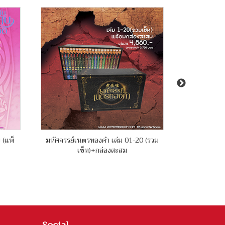
 (แพ็
มหัศจรรย์เนตรทองคำ เล่ม 01-20 (รวม
บันทึกคฤหาส
เซ็ท)+กล่องสะสม
Social