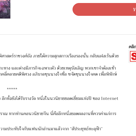
ท
คลิก
วัติศาสตร์ราชวงศ์ถัง ภายใต้ความสุกสกาวเรืองรองนั้น กลับแฝงเร้นด้วย
ฉพาะทาง และต่างมีภารกิจเฉพาะตัว ด้วยเหตุบังเอิญ พวกเขาจำต้องเข้า
ข้าคลี่คลายคดีพิศวง อภิบาลขุนนางใจซื่อ ขจัดขุนนางใจคด เพื่อพิทักษ์
*****
อีกทั้งยังได้รับรางวัล หนึ่งในนวนิยายยอดเยี่ยมแห่งปี ของ Internet
ราณ หากท่านคอนวนิยายจีน นี่คืออีกหนึ่งยอดผลงานที่ควรค่าแก่การ
กความประทับใจกับแฟนนักอ่านมาแล้วจาก “สัประยุทธ์ทะลุฟ้า”