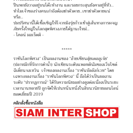
ปืนพกยังวางอยู่บนโต๊ะทำงาน และรอยกระสุนยังคาอยู่ที่หัว...
ทำไมเจ้าของร่างคนเก่าถึงต้องฆ่าตัวตาย...เขาฆ่าตัวตายแน่
หรือ...
ปมปริศนานี้ได้เชื้อเชิญให้โจวหมิงรุ่ยก้าวเข้าสู่เส้นทางการผจญ
ภัยครั้งใหญ่ในโลกสุดพิศวงภายใต้ฐานะใหม่...
- ไคลน์ มอเร็ตติ -
*****
ราชันโลกพิศวง” เป็นผลงานของ “อ้ายเชียนสุ่ยเตออูเจ๋ย'
(ปลาหมึกที่รักการดำน้ำ) นักเขียนระดับแพลทตินัมของเว็บไซต์
ฉีเตี่ยนจงเหวิน เจ้าของผลงานเรื่อง “ราชันบัลลังก์เวท" โดย
เฉพาะผลงานเรื่อง “ราชันโลกพิศวง” นี้ ถือได้ว่าเป็นผลงาน
ระดับ “ปรากฏการณ์” ได้รับความนิยมอย่างสูงต่อเนื่องเป็นระยะ
เวลานานหลายปี ถูกจัดให้เปนหน็นหนึ่งในสิบนวนิยายออนไลน์
ยอดเยี่ยมปึ 2019
คลิกสั่งซื้อหนังสือ