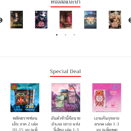
หนังสือแนะนำ
Special Deal
พยัคฆราชซ่อน
อันตัวข้านี้คือนาย
เงาแค้นกุหลาบ
เล็บ ภาค 2 เล่ม
อำเภอ (สาว) แห่ง
มรกต เล่ม 1-3
01-15 จบ (แพ็
จี๋เสียง เล่ม 1-3
จบ (แพ็คชุด)