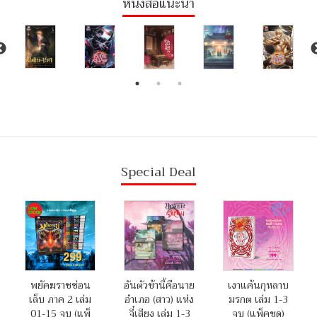
หนังสือแนะนำ
Special Deal
พยัคฆราชซ่อน
อันตัวข้านี้คือนาย
เงาแค้นกุหลาบ
เล็บ ภาค 2 เล่ม
อำเภอ (สาว) แห่ง
มรกต เล่ม 1-3
01-15 จบ (แพ็
จี๋เสียง เล่ม 1-3
จบ (แพ็คชุด)