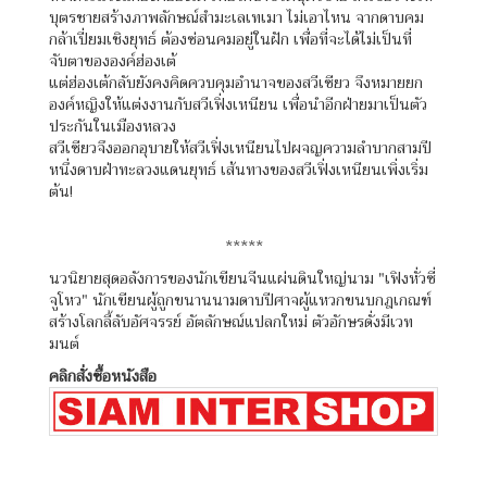
บุตรชายสร้างภาพลักษณ์สำมะเลเทเมา ไม่เอาไหน จากดาบคม
กล้าเปี่ยมเชิงยุทธ์ ต้องซ่อนคมอยู่ในฝัก เพื่อที่จะได้ไม่เป็นที่
จับตาขององค์ฮ่องเต้
แต่ฮ่องเต้กลับยังคงคิดควบคุมอำนาจของสวีเซียว จึงหมายยก
องค์หญิงให้แต่งงานกับสวีเฟิ่งเหนียน เพื่อนำอีกฝ่ายมาเป็นตัว
ประกันในเมืองหลวง
สวีเซียวจึงออกอุบายให้สวีเฟิ่งเหนียนไปผจญความลำบากสามปี
หนึ่งดาบฝ่าทะลวงแดนยุทธ์ เส้นทางของสวีเฟิ่งเหนียนเพิ่งเริ่ม
ต้น!
*****
นวนิยายสุดอลังการของนักเขียนจีนแผ่นดินใหญ่นาม "เฟิงหั่วซี่
จูโหว" นักเขียนผู้ถูกขนานนามดาบปีศาจผู้แหวกขนบกฎเกณฑ์
สร้างโลกลี้ลับอัศจรรย์ อัตลักษณ์แปลกใหม่ ตัวอักษรดั่งมีเวท
มนต์
คลิกสั่งซื้อหนังสือ