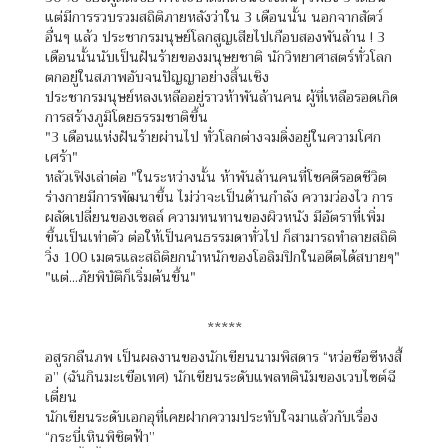
แต่มีการรวบรวมสถิติภายหลังว่าใน 3 เดือนนั้น นอกจากสัตว์
อื่นๆ แล้ว ประชากรมนุษย์โลกสูญเสียไปเกือบสองพันล้าน ! 3
เดือนนั้นนับเป็นฝันร้ายของมนุษยชาติ นักวิทยาศาสตร์ทั่วโลก
ตกอยู่ในสภาพอับจนปัญญาอย่างสิ้นเชิง
ประชากรมนุษย์หลงเหลืออยู่ราวห้าพันล้านคน ผู้ที่เหลือรอดเกิด
การสร้างภูมิโดยธรรมชาติขึ้น
"3 เดือนแห่งฝันร้ายผ่านไป ทั่วโลกต่างจมดิ่งอยู่ในความโศก
เศร้า"
หลัวเฟิงเล่าต่อ "ในระหว่างนั้น ห้าพันล้านคนที่โชคดีรอดชีวิต
ร่างกายมีการพัฒนาขึ้น ไม่ว่าจะเป็นด้านกำลัง ความว่องไว การ
ผลัดเปลี่ยนของเซลล์ ความทนทานของผิวหนัง มีอัตราที่เพิ่ม
ขึ้นเป็นเท่าตัว ต่อให้เป็นคนธรรมดาทั่วไป ก็สามารถทำลายสถิติ
วิ่ง 100 เมตรและสถิติยกนำหนักของโอลิมปิกในอดีตได้สบายๆ"
"แต่...ภัยพิบัติก็เริ่มต้นขึ้น"
*****
อสูรกลืนภพ เป็นผลงานของนักเขียนนามพิสดาร “หว่อชือซีหงสื้
อ” (ฉันกินมะเขือเทศ) นักเขียนระดับแพลทตินัมของเวบไซต์ฉี
เตี่ยน
นักเขียนระดับเอกอุที่เคยฝากความประทับใจมาแล้วกับเรื่อง
“กระบี่เหินพิชิตฟ้า”