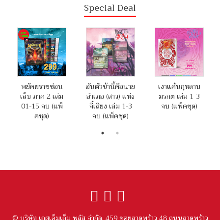
Special Deal
พยัคฆราชซ่อน
อันตัวข้านี้คือนาย
เงาแค้นกุหลาบ
เล็บ ภาค 2 เล่ม
อำเภอ (สาว) แห่ง
มรกต เล่ม 1-3
01-15 จบ (แพ็
จี๋เสียง เล่ม 1-3
จบ (แพ็คชุด)
คชุด)
จบ (แพ็คชุด)
© บริษัท เอสเอ็มเอ็ม พลัส จำกัด. 459 ซอยลาดพร้าว 48 ถนนลาดพร้าว