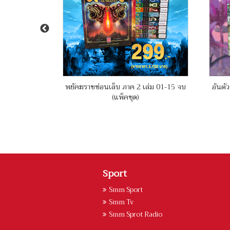
์ เล่ม 01-09
พยัคฆราชซ่อนเล็บ ภาค 2 เล่ม 01-15 จบ
อันตัว
(แพ็คชุด)
Sport
Smm Sport
Smm Tv
Smm Sprot Radio