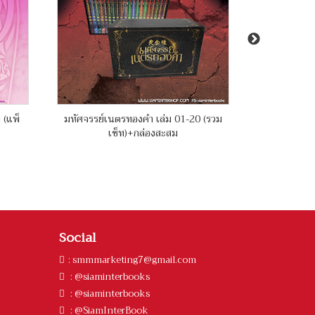
 (แพ็
มหัศจรรย์เนตรทองคำ เล่ม 01-20 (รวม
บันทึกคฤหาส
เซ็ท)+กล่องสะสม
Social
:
smmmarketing7@gmail.com
: @siaminterbooks
: @siaminterbooks
: @SiamInterBook