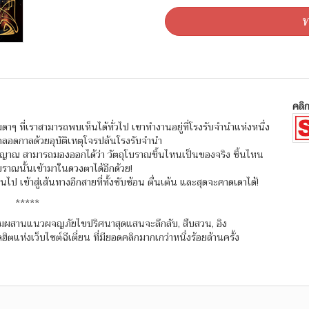
ท
คลิก
รมดาๆ ที่เราสามารถพบเห็นได้ทั่วไป เขาทำงานอยู่ที่โรงรับจำนำแห่งหนึ่ง
ตลอดกาลด้วยอุบัติเหตุโจรปล้นโรงรับจำนำ
ิญญาณ สามารถมองออกได้ว่า วัตถุโบราณชิ้นไหนเป็นของจริง ชิ้นไหน
ราณนั้นเข้ามาในดวงตาได้อีกด้วย!
เข้าสู่เส้นทางอีกสายที่ทั้งซับซ้อน ตื่นเต้น และสุดจะคาดเดาได้!
*****
สมผสานแนวผจญภัยไขปริศนาสุดแสนจะลึกลับ, สืบสวน, อิง
ตแห่งเว็บไซต์ฉีเตี่ยน ที่มียอดคลิกมากเกว่าหนึ่งร้อยล้านครั้ง