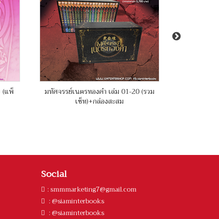
 (แพ็
มหัศจรรย์เนตรทองคำ เล่ม 01-20 (รวม
บันทึกคฤหาส
เซ็ท)+กล่องสะสม
Social
:
smmmarketing7@gmail.com
: @siaminterbooks
: @siaminterbooks