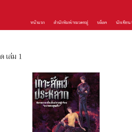
หน้าแรก
สำนักพิมพ์/หมวดหมู่
บล็อค
นักเขียน
ด เล่ม 1