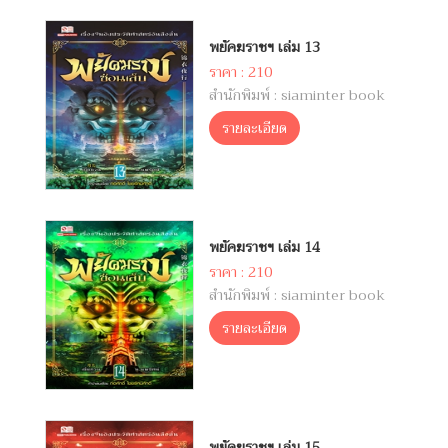
พยัคฆราชฯ เล่ม 13
ราคา : 210
สำนักพิมพ์ : siaminter book
รายละเอียด
พยัคฆราชฯ เล่ม 14
ราคา : 210
สำนักพิมพ์ : siaminter book
รายละเอียด
พยัคฆราชฯ เล่ม 15