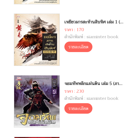
เหยี่ยวมารสะท้านสิบทิศ เล่ม 1 (ภาค 1)
ราคา : 170
สำนักพิมพ์ : siaminter book
รายละเอียด
จอมทัพพลิกแผ่นดิน เล่ม 5 (ภาคสมบูรณ์)
ราคา : 230
สำนักพิมพ์ : siaminter book
รายละเอียด