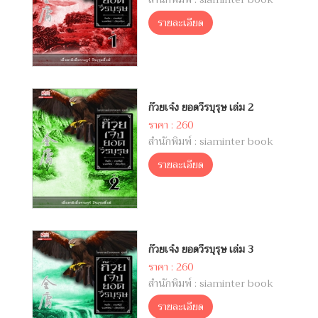
รายละเอียด
ก๊วยเจ๋ง ยอดวีรบุรุษ เล่ม 2
ราคา : 260
สำนักพิมพ์ : siaminter book
รายละเอียด
ก๊วยเจ๋ง ยอดวีรบุรุษ เล่ม 3
ราคา : 260
สำนักพิมพ์ : siaminter book
รายละเอียด