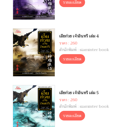
รายละเอียด
เอี้ยก่วย เจ้าอินทรี เล่ม 4
ราคา : 260
สำนักพิมพ์ : siaminter book
รายละเอียด
เอี้ยก่วย เจ้าอินทรี เล่ม 5
ราคา : 260
สำนักพิมพ์ : siaminter book
รายละเอียด