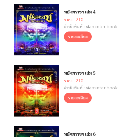
พยัคฆราชฯ เล่ม 4
ราคา : 210
สำนักพิมพ์ : siaminter book
รายละเอียด
พยัคฆราชฯ เล่ม 5
ราคา : 210
สำนักพิมพ์ : siaminter book
รายละเอียด
พยัคฆราชฯ เล่ม 6