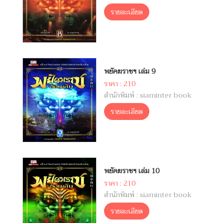
รายละเอียด
พยัคฆราชฯ เล่ม 9
ราคา : 210
สำนักพิมพ์ : siaminter book
รายละเอียด
พยัคฆราชฯ เล่ม 10
ราคา : 210
สำนักพิมพ์ : siaminter book
รายละเอียด