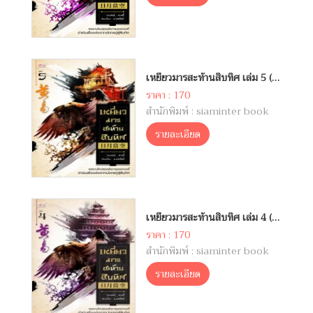
เหยี่ยวมารสะท้านสิบทิศ เล่ม 5 (ภาค 1)
ราคา : 170
สำนักพิมพ์ : siaminter book
รายละเอียด
เหยี่ยวมารสะท้านสิบทิศ เล่ม 4 (ภาค 1)
ราคา : 170
สำนักพิมพ์ : siaminter book
รายละเอียด