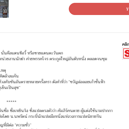
ท
คลิก
 นั่นคือแดนซีอวี้ หรือชายแดนตะวันตก
 หน่วยงานนักฆ่า ค่ายพรรคโจร ตระกูลใหญ่อันดับหนึ่ง ตลอดจนขุม
เหตุ
นคิดล้างแค้น
งคับขันอันตรายหลายครั้งครา ดังคำที่ว่า “ขวัญล่อลอยเก้าชั้นฟ้า
่เย็นเป็นสุข”
*****
ื่อ ซื่อเหยินจิง ซึ่งแปลตรงตัวว่า คัมภีร์คนตาย ผู้แต่งใช้นามปากกา
 แปลโดย น.นพรัตน์ กระบี่นักแปลมือหนึ่งแห่งวงการแปลนิยายจีน
ที่มีต่อ “ความชั่ว”