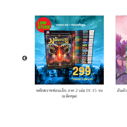
์ เล่ม 01-09
พยัคฆราชซ่อนเล็บ ภาค 2 เล่ม 01-15 จบ
อันตัว
(แพ็คชุด)