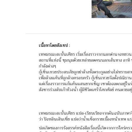
เนื้อหาโดยสังเขป :
เทพมรณะสะบั้นเศียร เริ่มเรื่องราวจากนอกด่านจงหยวน
สถานที่แห่งนี้ ชุมนุมด้วยเหล่ายอดคนนอกเส้นทาง อาทิ
กำลังต่างๆ
กู้เซิ่นเหวยประสบภัยถูกฆ่าล้างทั้งตระกูลอย่างไม่ทราบสา
เพื่อล้างแค้นที่ถูกล้างครอบครัว กู้เซิ่นเหวยจึงตั้งปณิธา
แต่เรื่องราวการแก้แค้นแสนยากเข็ญ เขาต้องงตกอยู่ในห้ว
สังขารร่วงลับเก้าห้วงน้ำ ผู้มีชีวิตเศร้าโศกศัลย์ คนตายอยู
เทพมรณะสะบั้นเศียร แปล-เรียบเรียงจากต้นฉบับภาษาจีนช
ว่า ปิงหลินเสินเชี่ย แปลว่าน้ำแข็งกรายเบื้องหน้าเทพ
บ่อเกิดของการรังสรรค์หนังสือเรื่องนี้เกิดจากการใคร่ครวญ