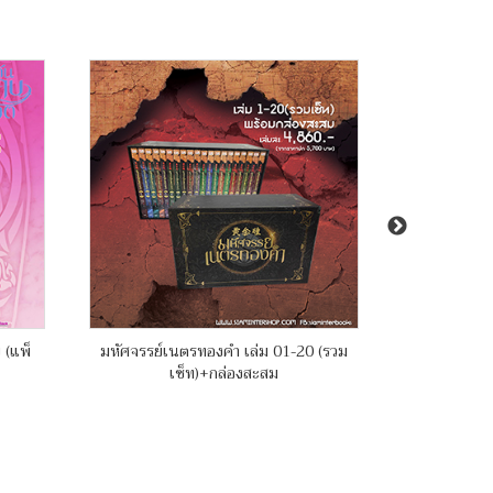
 (แพ็
มหัศจรรย์เนตรทองคำ เล่ม 01-20 (รวม
บันทึกคฤหาส
เซ็ท)+กล่องสะสม