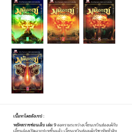
เนื้อหาโดยสังเขป :
พยัคฆราชซ่อนเล็บ เล่ม
9
สงครามระหว่างเจี้ยนเหวินฮ่องเต้กับ
เอี้ยนอ๋องเปิดฉากปะทุขึ้นแล้ว เจี้ยนเหวินฮ่องเต้กรีฑาทัพห้าสิบ