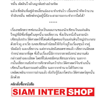
หมื่น ตัดสินใจล้างญาติอย่างอำมหิต
แล้วเซี่ยสินที่อยู่ฝ่ายเอี้ยนอ๋องจะทำเช่นไร เบื้องหน้าทัพจำนวน
ห้าสิบหมื่น พยัคฆ์หนุ่มผู้นี้ยังจะสามารถกระทำการใดได้?
*****
เรื่องพยัคฆราชซ่อนเล็บเป็นผลงานของนักเขียนจีนแผ่นดิน
ใหญ่ที่มีชื่อที่สุดในยุคนี้นามเยี่ยกวน ซึ่งเป็นหนึ่งในสามนัก
เขียนอิงประวัติศาสตร์ที่โด่งดังที่สุดของจีนแผ่นดินใหญ่ประกอบ
ด้วยจิ่วถู อาเวี่ย (เคยเขียนคำนิยมให้กับจิ่วถูในเรื่องขุนโจรคู่
บัลลังก์) และเยี่ยกวน แต่หากเอ่ยถึงยอดขายแล้ว เยี่ยกวนมียอด
จำหน่ายมากที่สุด ซึ่งในเรื่องนี้มีการบรรยายถึงหน่วยงานดัง
กล่าวอย่างละเอียด โดยที่ไม่เคยมีคนเขียนมาก่อน นอกจา
กนั้นเยี่ยกวนยังทำการศึกษาค้นคว้าประวัติศาสตร์จีนช่วงนั้น
เขียนในเชิงอรรถอย่างถี่ยิบ นอกจากท่านจะได้รับความ
เพลิดเพลินจากการอ่านแล้ว ยังรับรู้ถึงเกร็ดประวัติศาสตร์ยุคนั้น
อีกด้วย
คลิกสั่งซื้อหนังสือ