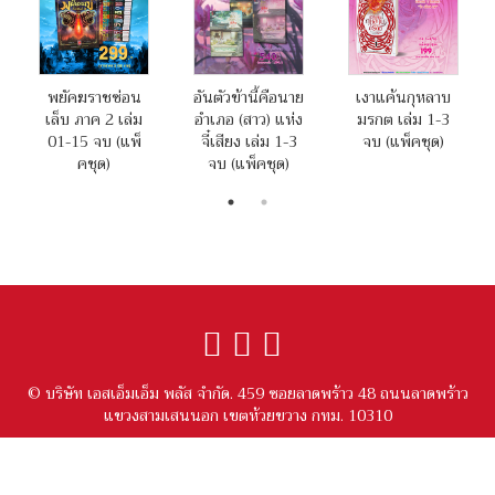
พยัคฆราชซ่อน
อันตัวข้านี้คือนาย
เงาแค้นกุหลาบ
เล็บ ภาค 2 เล่ม
อำเภอ (สาว) แห่ง
มรกต เล่ม 1-3
01-15 จบ (แพ็
จี๋เสียง เล่ม 1-3
จบ (แพ็คชุด)
คชุด)
จบ (แพ็คชุด)
© บริษัท เอสเอ็มเอ็ม พลัส จำกัด. 459 ซอยลาดพร้าว 48 ถนนลาดพร้าว
แขวงสามเสนนอก เขตห้วยขวาง กทม. 10310