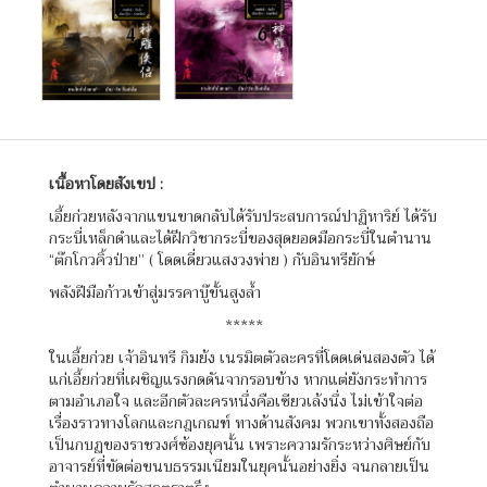
เนื้อหาโดยสังเขป :
เอี้ยก่วยหลังจากแขนขาดกลับได้รับประสบการณ์ปาฏิหาริย์ ได้รับ
กระบี่เหล็กดำและได้ฝึกวิชากระบี่ของสุดยอดมือกระบี่ในตำนาน
“ต๊กโกวคิ้วป่าย” ( โดดเดี่ยวแสงวงพ่าย ) กับอินทรียักษ์
พลังฝีมือก้าวเข้าสู่มรรคาบู๊ขั้นสูงล้ำ
*****
ในเอี้ยก่วย เจ้าอินทรี กิมย้ง เนรมิตตัวละครที่โดดเด่นสองตัว ได้
แก่เอี้ยก่วยที่เผชิญแรงกดดันจากรอบข้าง หากแต่ยังกระทำการ
ตามอำเภอใจ และอีกตัวละครหนึ่งคือเซียวเล้งนึ่ง ไม่เข้าใจต่อ
เรื่องราวทางโลกและกฎเกณฑ์ ทางด้านสังคม พวกเขาทั้งสองถือ
เป็นกบฏของราชวงศ์ซ้องยุคนั้น เพราะความรักระหว่างศิษย์กับ
อาจารย์ที่ขัดต่อขนบธรรมเนียมในยุคนั้นอย่างยิ่ง จนกลายเป็น