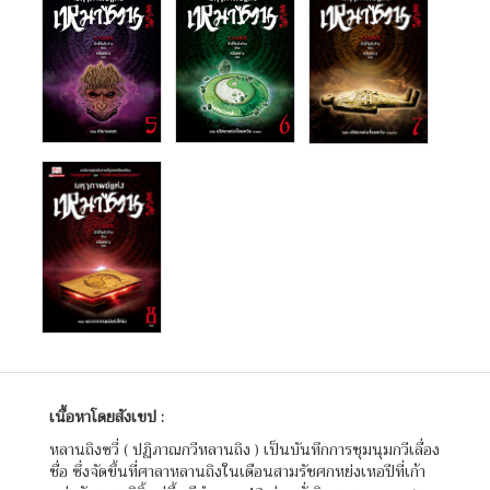
เนื้อหาโดยสังเขป :
หลานถิงซวี่ ( ปฏิภาณกวีหลานถิง ) เป็นบันทึกการชุมนุมกวีเลื่อง
ชื่อ ซึ่งจัดขึ้นที่ศาลาหลานถิงในเดือนสามรัชศกหย่งเหอปีที่เก้า