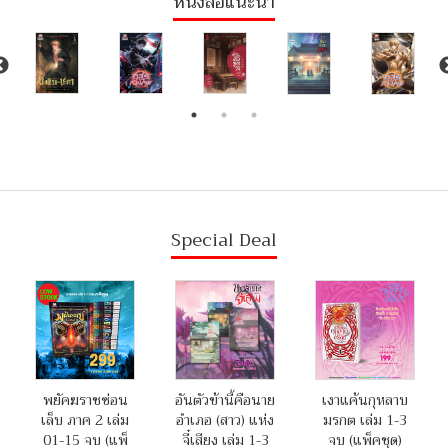
หนังสือแนะนำ
Special Deal
พยัคฆราชซ่อน
อันตัวข้านี้คือนาย
เงาแค้นกุหลาบ
เล็บ ภาค 2 เล่ม
อำเภอ (สาว) แห่ง
มรกต เล่ม 1-3
01-15 จบ (แพ็
จี๋เสียง เล่ม 1-3
จบ (แพ็คชุด)