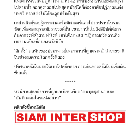
แห่งจักรพรรดิจิ้นมู่ตี้ กวีจำนวน 42 ท่านนั่งริมธารลอยจอกสุรา
ไปตามน้ำ จอกสุราลอยไปหยุดหน้าผู้ใดก็ต้องอาศัยปฏิภาณแต่ง
บทกวี หากแต่งไม่ได้จะถูกปรับดื่มสุรา
เหล่าหลิวผู้รอบรู้ดาราศาสตร์ภูมิศาสตร์และโปรดปรานโบราณ
วัตถุเพื่อจอกสุราสมัยราชวงศ์ฮั่น เขาบากบั่นไปถึงอียิปต์ต่อกร
กับอาถรรพ์คำสาปฟาโรห์ เขาได้เบาะแส “ปฏิภาณกวีหลานถิง”
ผลงานเลื่องชื่อของหวังซีจือ
“อีกทั้ง" มลทินของปรมาจารย์เหมาซานที่ถูกตราหน้าว่าขายชาติ
ในช่วงสงครามโลกครั้งที่สอง
ปริศนาครั้งใหม่รอให้เขาไปคลี่คลาย การเดินทางครั้งใหม่เริ่มต้น
ขึ้นแล้ว
*****
นวนิยายสุดอลังการที่ถูกยกเทียบเคียง “คนขุดสุสาน” และ
“บันทึกจอมโจรแห่งสุสาน”
คลิกสั่งซื้อหนังสือ