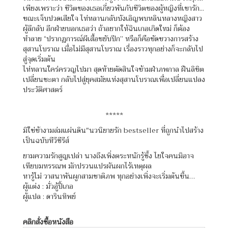
เพียงเพราะว่า ชีวิตของเธอเกี่ยวพันกับชีวิตของผู้หญิงที่เขารัก...
ขณะเจ็บปวดเสียใจ ไห่หลานกลับบังเอิญพบหลินหลางหญิงสาว
ผู้ลึกลับ อีกฝ่ายบอกเธอว่า ถ้าอยากให้ฉินเกอเกิดใหม่ ก็ต้อง
ทำลาย “ปรากฏการณ์ผีเสื้อขยับปีก” หรือก็คือขัดขวางการสร้าง
สุสานโบราณ เมื่อไม่มีสุสานโบราณ เรื่องราวทุกอย่างก็จะกลับไป
สู่จุดเริ่มต้น
ไห่หลานใคร่ครวญไปมา สุดท้ายตัดสินใจข้ามฝ่าภพกาล ฝืนลิขิต
เปลี่ยนชะตา กลับไปสู่ยุคสมัยแห่งสุสานโบราณเพื่อเปลี่ยนแปลง
ประวัติศาสตร์
*****
มิใช่ข้างามล่มแผ่นดิน"นวนิยายรัก bestseller ที่ถูกนำไปสร้าง
เป็นฉบับทีวีซีรีส์
ยามความรักสูญเปล่า นางถึงเพิ่งตระหนักรู้ซึ้ง ไยใจคนมิอาจ
เทียบมหรรณพ มักปรวนแปรผันผกไร้เหตุผล
หารู้ไม่ วาสนาพันผูกสามชาติภพ ทุกอย่างเพิ่งจะเริ่มต้นขึ้น…
ผู้แต่ง : มั่วอู้ปี้เกอ
ผู้แปล : ดารินทิพย์
คลิกสั่งซื้อหนังสือ